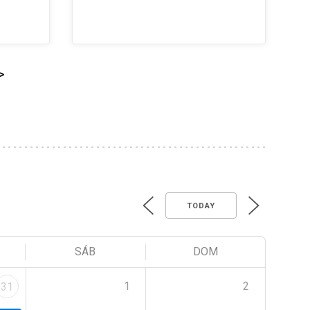
>
TODAY
SÁB
DOM
1
2
31