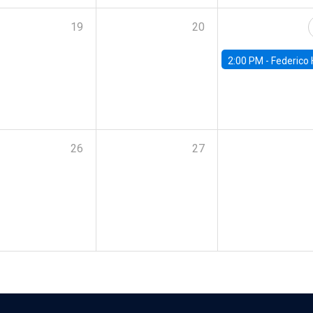
19
20
2:00 PM -
Federico Huneeus - Banco Central de C
26
27