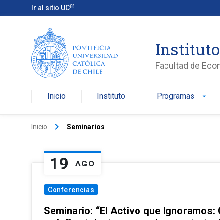
Ir al sitio UC
Institut
Facultad de Eco
Inicio
Instituto
Programas
arrow_drop_down
keyboard_arrow_right
Inicio
Seminarios
19
AGO
Conferencias
Seminario: “El Activo que Ignoramos: