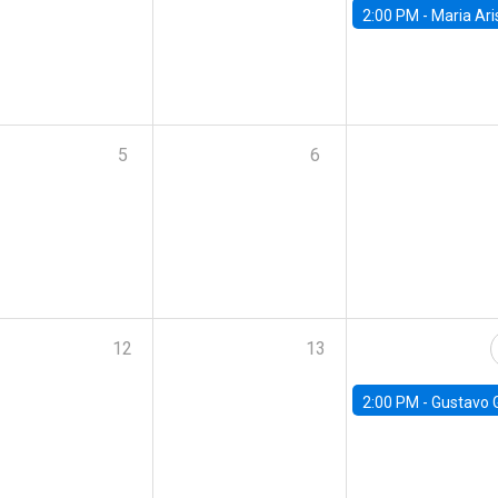
2:00 PM -
Maria Aristizabal-Ramirez, FED
5
6
12
13
2:00 PM -
Gustavo González - Banco Central d