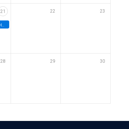
22
23
21
hile
28
29
30