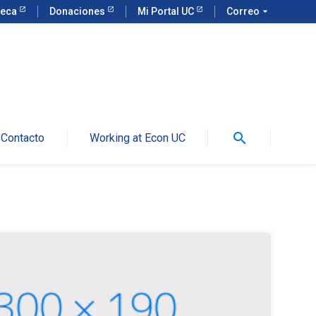
teca
Donaciones
Mi Portal UC
Correo
arrow_drop_down
search
Contacto
Working at Econ UC