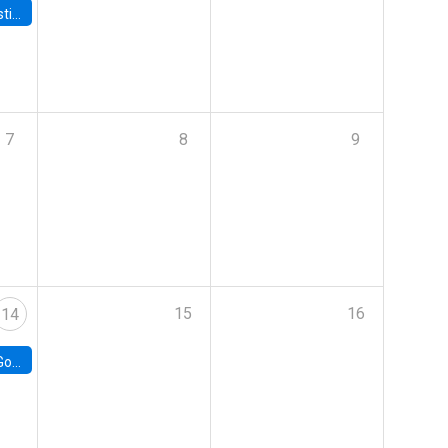
 Board
7
8
9
15
16
14
e Chile