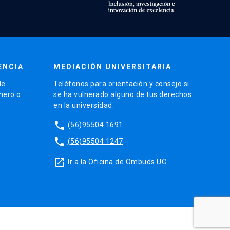
ENCIA
MEDIACIÓN UNIVERSITARIA
de
Teléfonos para orientación y consejo si
énero o
se ha vulnerado alguno de tus derechos
en la universidad.
phone
(56)95504 1691
phone
(56)95504 1247
launch
Ir a la Oficina de Ombuds UC