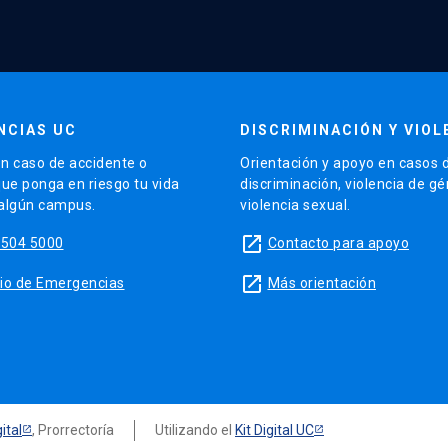
NCIAS UC
DISCRIMINACIÓN Y VIOL
n caso de accidente o
Orientación y apoyo en casos 
que ponga en riesgo tu vida
discriminación, violencia de g
 algún campus.
violencia sexual.
launch
5504 5000
Contacto para apoyo
launch
sitio de Emergencias
Más orientación
ital
, Prorrectoría
Utilizando el
Kit Digital UC