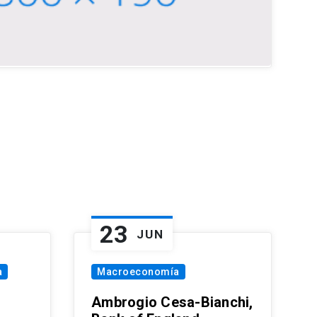
23
JUN
a
Macroeconomía
Ambrogio Cesa-Bianchi,