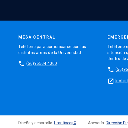
MESA CENTRAL
EMERGE
Teléfono para comunicarse con las
Teléfono e
distintas áreas de la Universidad.
situación 
dentro de
phone
(56)95504 4000
phone
(56)9
launch
Ir al 
Diseño y desarrollo:
Urantiacos
Asesoría:
Dirección Dig