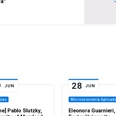
ia”
9
28
JUN
JUN
nzas
Microeconomía Aplicad
ne] Pablo Slutzky,
Eleonora Guarnieri,