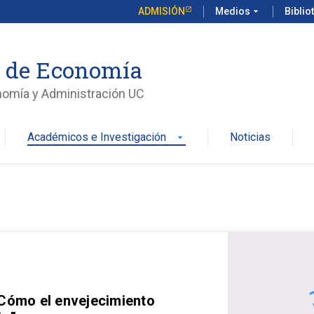
ADMISIÓN
Medios
arrow_drop_down
Biblio
o de Economía
nomía y Administración UC
Académicos e Investigación
Noticias
arrow_drop_down
 Cómo el envejecimiento