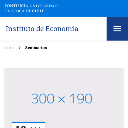
Instituto de Economía
keyboard_arrow_right
Inicio
Seminarios