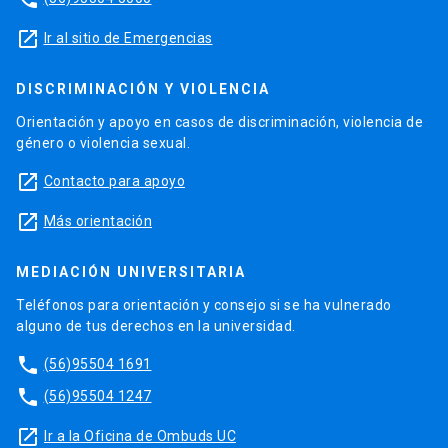
launch
Ir al sitio de Emergencias
DISCRIMINACIÓN Y VIOLENCIA
Orientación y apoyo en casos de discriminación, violencia de
género o violencia sexual.
launch
Contacto para apoyo
launch
Más orientación
MEDIACIÓN UNIVERSITARIA
Teléfonos para orientación y consejo si se ha vulnerado
alguno de tus derechos en la universidad.
phone
(56)95504 1691
phone
(56)95504 1247
launch
Ir a la Oficina de Ombuds UC