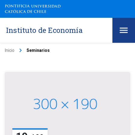
Instituto de Economía
keyboard_arrow_right
Inicio
Seminarios