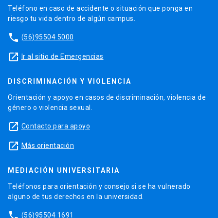
Teléfono en caso de accidente o situación que ponga en
riesgo tu vida dentro de algún campus.
phone
(56)95504 5000
launch
Ir al sitio de Emergencias
DISCRIMINACIÓN Y VIOLENCIA
Orientación y apoyo en casos de discriminación, violencia de
género o violencia sexual.
launch
Contacto para apoyo
launch
Más orientación
MEDIACIÓN UNIVERSITARIA
Teléfonos para orientación y consejo si se ha vulnerado
alguno de tus derechos en la universidad.
phone
(56)95504 1691