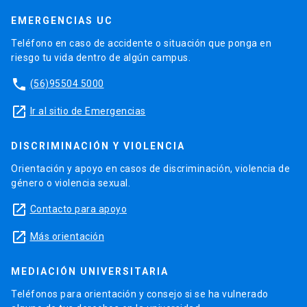
EMERGENCIAS UC
Teléfono en caso de accidente o situación que ponga en
riesgo tu vida dentro de algún campus.
phone
(56)95504 5000
launch
Ir al sitio de Emergencias
DISCRIMINACIÓN Y VIOLENCIA
Orientación y apoyo en casos de discriminación, violencia de
género o violencia sexual.
launch
Contacto para apoyo
launch
Más orientación
MEDIACIÓN UNIVERSITARIA
Teléfonos para orientación y consejo si se ha vulnerado