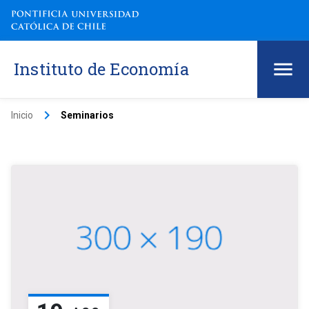
Instituto de Economía
keyboard_arrow_right
Inicio
Seminarios