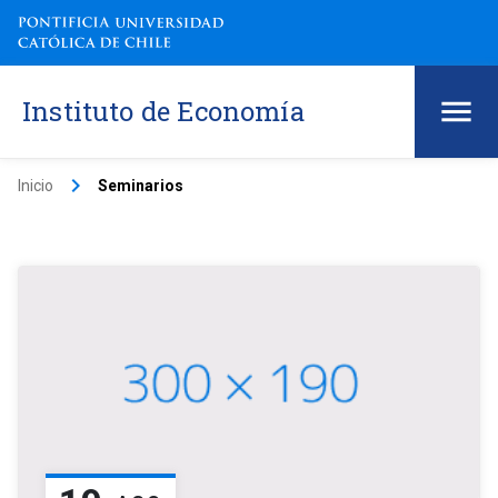
Instituto de Economía
keyboard_arrow_right
Inicio
Seminarios