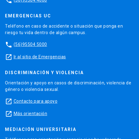
phone
EMERGENCIAS UC
Teléfono en caso de accidente o situación que ponga en
riesgo tu vida dentro de algún campus.
phone
(56)95504 5000
launch
Ir al sitio de Emergencias
DISCRIMINACIÓN Y VIOLENCIA
Orientación y apoyo en casos de discriminación, violencia de
género o violencia sexual.
launch
Contacto para apoyo
launch
Más orientación
MEDIACIÓN UNIVERSITARIA