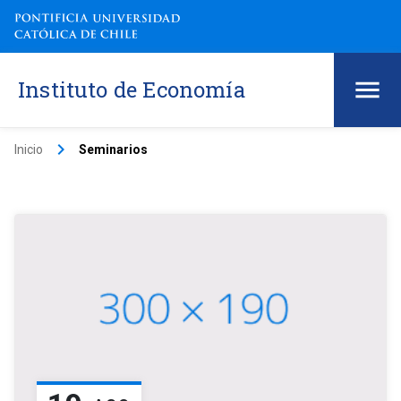
Instituto de Economía
keyboard_arrow_right
Inicio
Seminarios