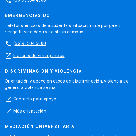
phone
EMERGENCIAS UC
Teléfono en caso de accidente o situación que ponga en
riesgo tu vida dentro de algún campus.
phone
(56)95504 5000
launch
Ir al sitio de Emergencias
DISCRIMINACIÓN Y VIOLENCIA
Orientación y apoyo en casos de discriminación, violencia de
género o violencia sexual.
launch
Contacto para apoyo
launch
Más orientación
MEDIACIÓN UNIVERSITARIA