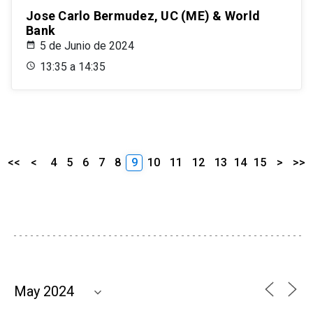
Jose Carlo Bermudez, UC (ME) & World
Bank
5 de Junio de 2024
13:35 a 14:35
<<
<
4
5
6
7
8
9
10
11
12
13
14
15
>
>>