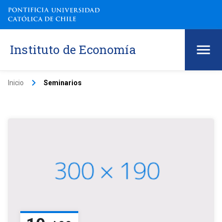
Instituto de Economía
keyboard_arrow_right
Inicio
Seminarios