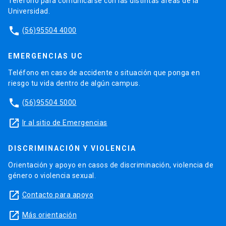
Teléfono para comunicarse con las distintas áreas de la
Universidad.
phone
(56)95504 4000
EMERGENCIAS UC
Teléfono en caso de accidente o situación que ponga en
riesgo tu vida dentro de algún campus.
phone
(56)95504 5000
launch
Ir al sitio de Emergencias
DISCRIMINACIÓN Y VIOLENCIA
Orientación y apoyo en casos de discriminación, violencia de
género o violencia sexual.
launch
Contacto para apoyo
launch
Más orientación