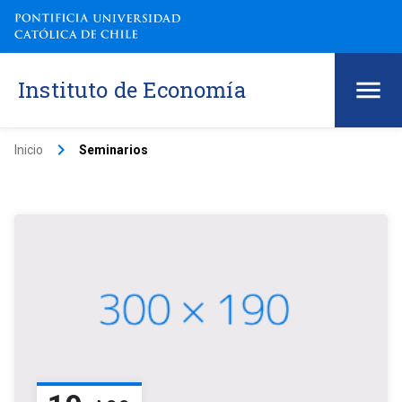
Instituto de Economía
keyboard_arrow_right
Inicio
Seminarios