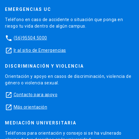
EMERGENCIAS UC
Teléfono en caso de accidente o situación que ponga en
riesgo tu vida dentro de algún campus.
phone
(56)95504 5000
launch
Ir al sitio de Emergencias
DISCRIMINACIÓN Y VIOLENCIA
Orientación y apoyo en casos de discriminación, violencia de
género o violencia sexual.
launch
Contacto para apoyo
launch
Más orientación
MEDIACIÓN UNIVERSITARIA
Teléfonos para orientación y consejo si se ha vulnerado