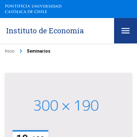
Instituto de Economía
keyboard_arrow_right
Inicio
Seminarios