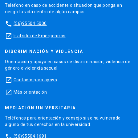
Teléfono en caso de accidente o situación que ponga en
riesgo tu vida dentro de algún campus.
phone
(56)95504 5000
launch
Ir al sitio de Emergencias
DISCRIMINACIÓN Y VIOLENCIA
Orientación y apoyo en casos de discriminación, violencia de
género o violencia sexual.
launch
Contacto para apoyo
launch
Más orientación
MEDIACIÓN UNIVERSITARIA
Teléfonos para orientación y consejo si se ha vulnerado
alguno de tus derechos en la universidad.
phone
(56)95504 1691