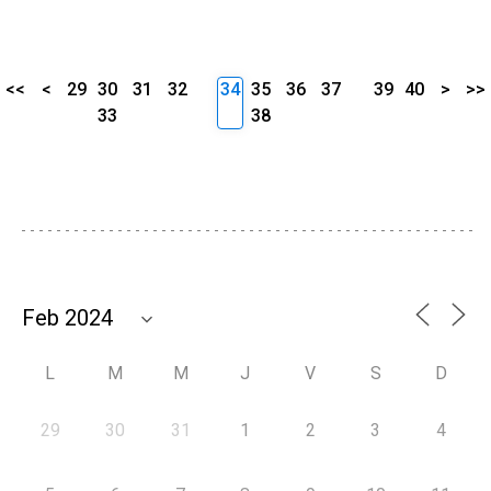
<<
<
29
30
31
32
34
35
36
37
39
40
>
>>
33
38
L
M
M
J
V
S
D
29
30
31
1
2
3
4