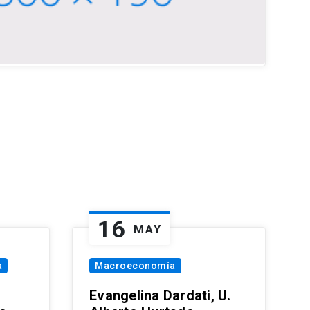
16
MAY
a
Macroeconomía
Evangelina Dardati, U.