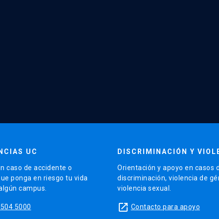
NCIAS UC
DISCRIMINACIÓN Y VIOL
n caso de accidente o
Orientación y apoyo en casos 
que ponga en riesgo tu vida
discriminación, violencia de g
 algún campus.
violencia sexual.
launch
5504 5000
Contacto para apoyo