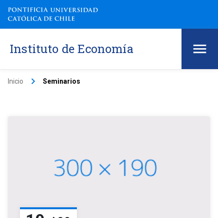
Instituto de Economía
keyboard_arrow_right
Inicio
Seminarios