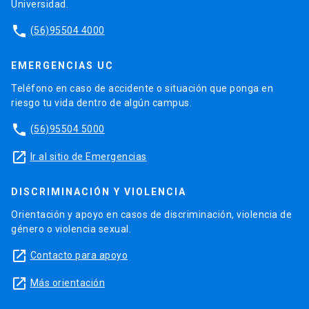
Universidad.
phone
(56)95504 4000
EMERGENCIAS UC
Teléfono en caso de accidente o situación que ponga en
riesgo tu vida dentro de algún campus.
phone
(56)95504 5000
launch
Ir al sitio de Emergencias
DISCRIMINACIÓN Y VIOLENCIA
Orientación y apoyo en casos de discriminación, violencia de
género o violencia sexual.
launch
Contacto para apoyo
launch
Más orientación