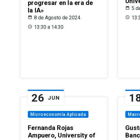
Univ
progresar en la era de
5 d
la IA»
8 de Agosto de 2024
13:
13:30 a 14:30
26
1
JUN
Microeconomía Aplicada
Macr
Fernanda Rojas
Gust
Ampuero, University of
Banc