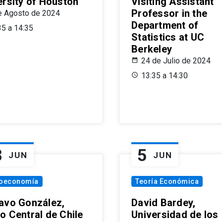
ersity of Houston
Visiting Assistant
Professor in the
e Agosto de 2024
Department of
35 a 14:35
Statistics at UC
Berkeley
24 de Julio de 2024
13:35 a 14:30
8
5
JUN
JUN
oeconomía
Teoría Económica
avo González,
David Bardey,
o Central de Chile
Universidad de los