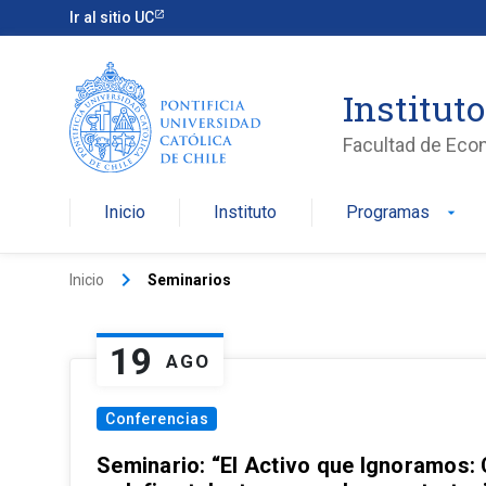
Ir al sitio UC
Institut
Facultad de Eco
Inicio
Instituto
Programas
arrow_drop_down
keyboard_arrow_right
Inicio
Seminarios
19
AGO
Conferencias
Seminario: “El Activo que Ignoramos: