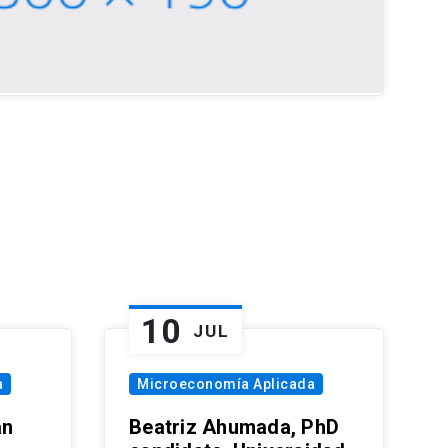
10
JUL
a
Microeconomía Aplicada
an
Beatriz Ahumada, PhD