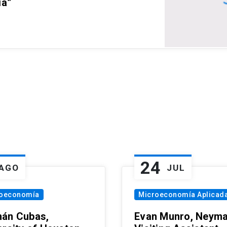
ia”
24
AGO
JUL
oeconomía
Microeconomía Aplicad
án Cubas,
Evan Munro, Neym