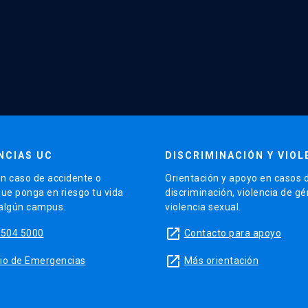
NCIAS UC
DISCRIMINACIÓN Y VIOL
n caso de accidente o
Orientación y apoyo en casos 
que ponga en riesgo tu vida
discriminación, violencia de g
 algún campus.
violencia sexual.
launch
5504 5000
Contacto para apoyo
launch
sitio de Emergencias
Más orientación