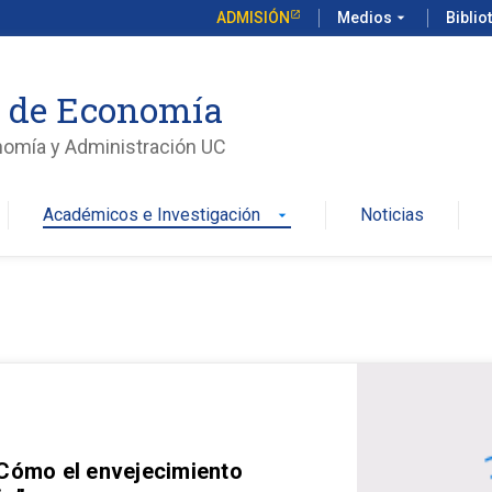
ADMISIÓN
Medios
arrow_drop_down
Biblio
o de Economía
nomía y Administración UC
Académicos e Investigación
Noticias
arrow_drop_down
 Cómo el envejecimiento