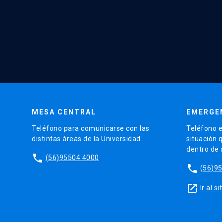
MESA CENTRAL
EMERGE
Teléfono para comunicarse con las
Teléfono e
distintas áreas de la Universidad.
situación 
dentro de
phone
(56)95504 4000
phone
(56)9
launch
Ir al 