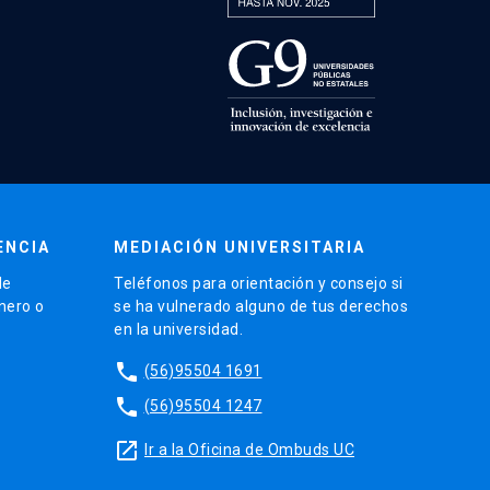
ENCIA
MEDIACIÓN UNIVERSITARIA
de
Teléfonos para orientación y consejo si
énero o
se ha vulnerado alguno de tus derechos
en la universidad.
phone
(56)95504 1691
phone
(56)95504 1247
launch
Ir a la Oficina de Ombuds UC