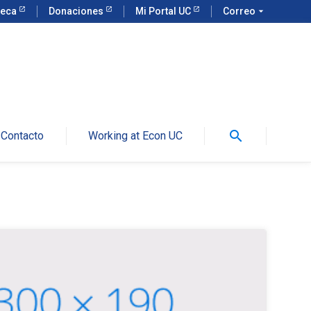
teca
Donaciones
Mi Portal UC
Correo
arrow_drop_down
search
Contacto
Working at Econ UC