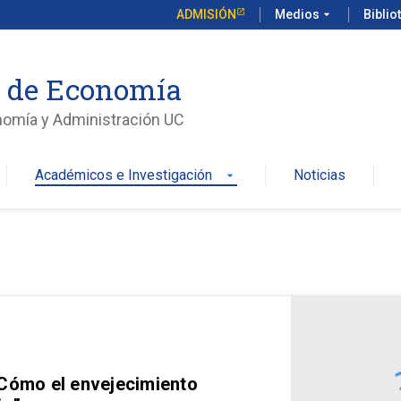
ADMISIÓN
Medios
arrow_drop_down
Biblio
o de Economía
nomía y Administración UC
Académicos e Investigación
Noticias
arrow_drop_down
 Cómo el envejecimiento