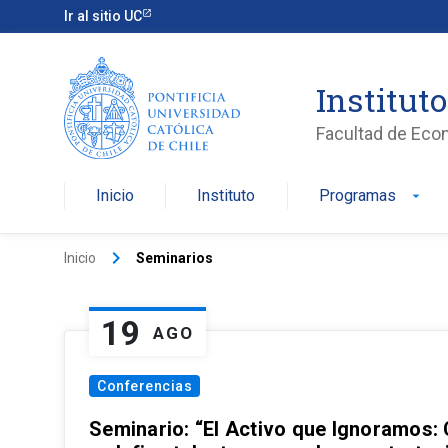
Ir al sitio UC
Institut
Facultad de Eco
Inicio
Instituto
Programas
arrow_drop_down
keyboard_arrow_right
Inicio
Seminarios
19
AGO
Conferencias
Seminario: “El Activo que Ignoramos: