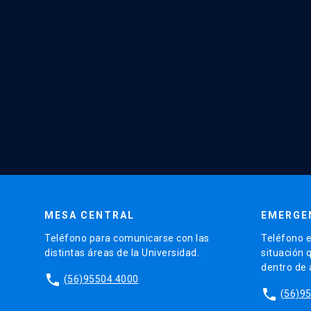
MESA CENTRAL
EMERGE
Teléfono para comunicarse con las
Teléfono e
distintas áreas de la Universidad.
situación 
dentro de
phone
(56)95504 4000
phone
(56)9