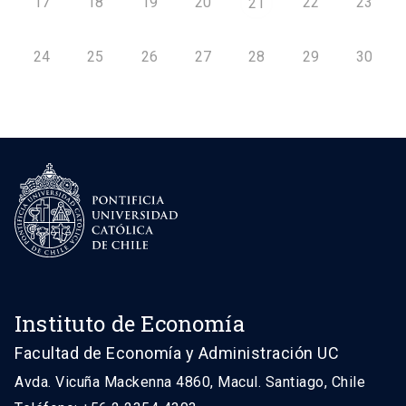
17
18
19
20
22
23
21
24
25
26
27
28
29
30
Instituto de Economía
Facultad de Economía y Administración UC
Avda. Vicuña Mackenna 4860, Macul. Santiago, Chile