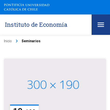
Instituto de Economía
keyboard_arrow_right
Inicio
Seminarios