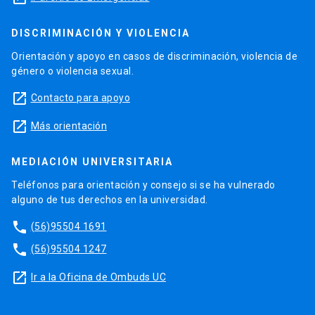
DISCRIMINACIÓN Y VIOLENCIA
Orientación y apoyo en casos de discriminación, violencia de
género o violencia sexual.
launch
Contacto para apoyo
launch
Más orientación
MEDIACIÓN UNIVERSITARIA
Teléfonos para orientación y consejo si se ha vulnerado
alguno de tus derechos en la universidad.
phone
(56)95504 1691
phone
(56)95504 1247
launch
Ir a la Oficina de Ombuds UC