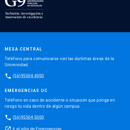
MESA CENTRAL
Teléfono para comunicarse con las distintas áreas de la
Universidad.
phone
(56)95504 4000
EMERGENCIAS UC
Teléfono en caso de accidente o situación que ponga en
riesgo tu vida dentro de algún campus.
phone
(56)95504 5000
launch
Ir al sitio de Emergencias