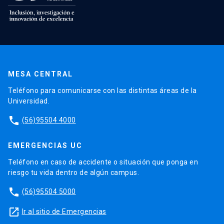
MESA CENTRAL
Teléfono para comunicarse con las distintas áreas de la
Universidad.
phone
(56)95504 4000
EMERGENCIAS UC
Teléfono en caso de accidente o situación que ponga en
riesgo tu vida dentro de algún campus.
phone
(56)95504 5000
launch
Ir al sitio de Emergencias