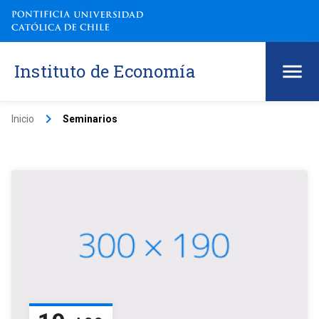
Instituto de Economía
keyboard_arrow_right
Inicio
Seminarios