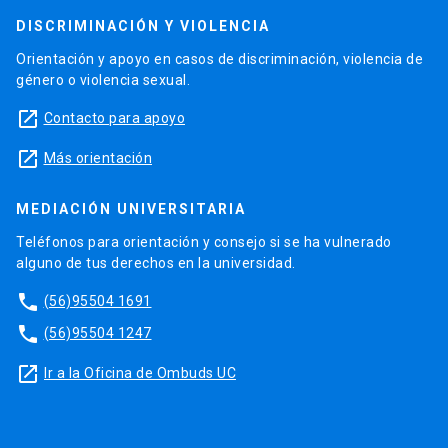
DISCRIMINACIÓN Y VIOLENCIA
Orientación y apoyo en casos de discriminación, violencia de
género o violencia sexual.
launch
Contacto para apoyo
launch
Más orientación
MEDIACIÓN UNIVERSITARIA
Teléfonos para orientación y consejo si se ha vulnerado
alguno de tus derechos en la universidad.
phone
(56)95504 1691
phone
(56)95504 1247
launch
Ir a la Oficina de Ombuds UC