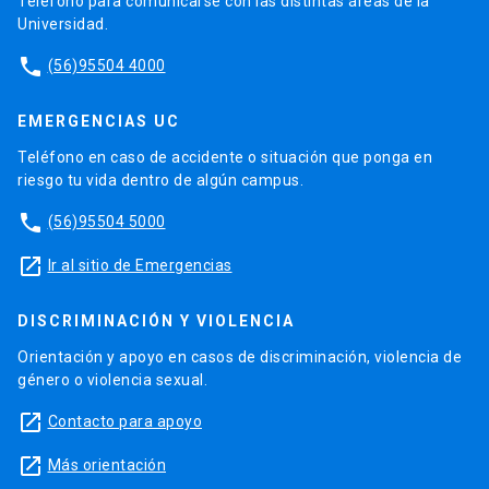
Teléfono para comunicarse con las distintas áreas de la
Universidad.
phone
(56)95504 4000
EMERGENCIAS UC
Teléfono en caso de accidente o situación que ponga en
riesgo tu vida dentro de algún campus.
phone
(56)95504 5000
launch
Ir al sitio de Emergencias
DISCRIMINACIÓN Y VIOLENCIA
Orientación y apoyo en casos de discriminación, violencia de
género o violencia sexual.
launch
Contacto para apoyo
launch
Más orientación