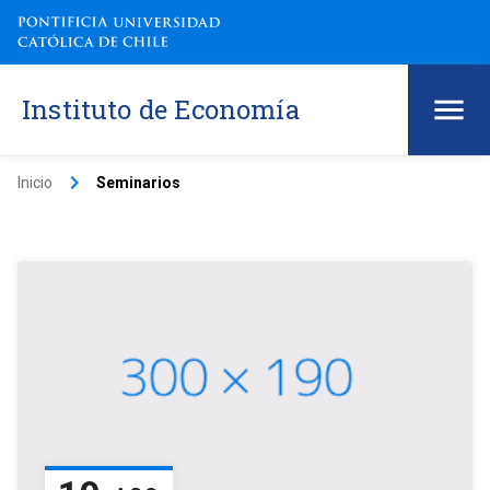
Instituto de Economía
keyboard_arrow_right
Inicio
Seminarios