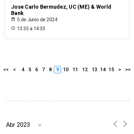
Jose Carlo Bermudez, UC (ME) & World
Bank
5 de Junio de 2024
13:35 a 14:35
<<
<
4
5
6
7
8
9
10
11
12
13
14
15
>
>>