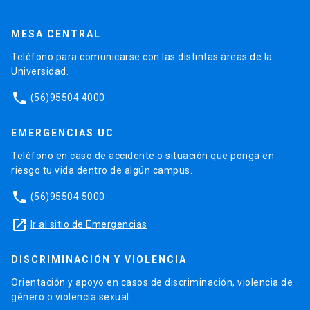
MESA CENTRAL
Teléfono para comunicarse con las distintas áreas de la
Universidad.
phone
(56)95504 4000
EMERGENCIAS UC
Teléfono en caso de accidente o situación que ponga en
riesgo tu vida dentro de algún campus.
phone
(56)95504 5000
launch
Ir al sitio de Emergencias
DISCRIMINACIÓN Y VIOLENCIA
Orientación y apoyo en casos de discriminación, violencia de
género o violencia sexual.