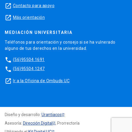
launch
Contacto para apoyo
launch
Más orientación
MEDIACIÓN UNIVERSITARIA
Teléfonos para orientación y consejo si se ha vulnerado
alguno de tus derechos en la universidad.
phone
(56)95504 1691
phone
(56)95504 1247
launch
Ir a la Oficina de Ombuds UC
Diseño y desarrollo:
Urantiacos
Asesoría:
Dirección Digital
, Prorrectoría
Utilizando el
Kit Digital UC