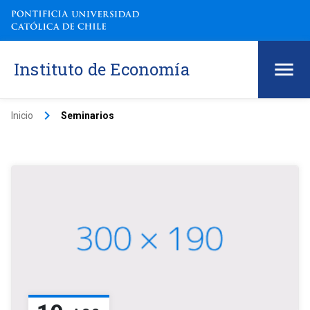
Instituto de Economía
keyboard_arrow_right
Inicio
Seminarios