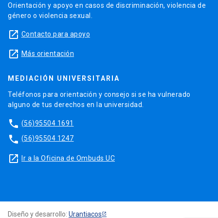
Orientación y apoyo en casos de discriminación, violencia de
género o violencia sexual.
launch
Contacto para apoyo
launch
Más orientación
MEDIACIÓN UNIVERSITARIA
Teléfonos para orientación y consejo si se ha vulnerado
alguno de tus derechos en la universidad.
phone
(56)95504 1691
phone
(56)95504 1247
launch
Ir a la Oficina de Ombuds UC
Diseño y desarrollo:
Urantiacos