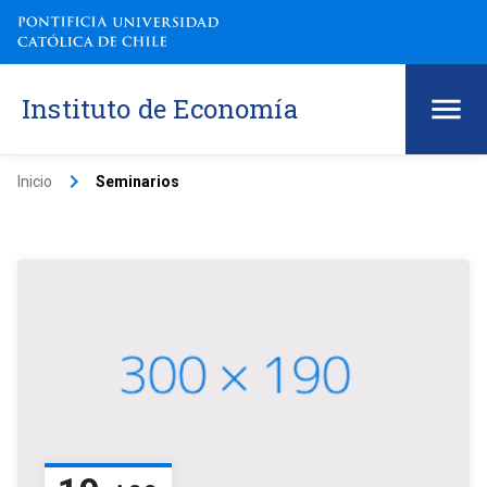
Instituto de Economía
keyboard_arrow_right
Inicio
Seminarios