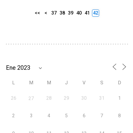
<<
<
37
38
39
40
41
42
L
M
M
J
V
S
D
26
28
29
30
31
1
27
2
3
4
5
6
7
8