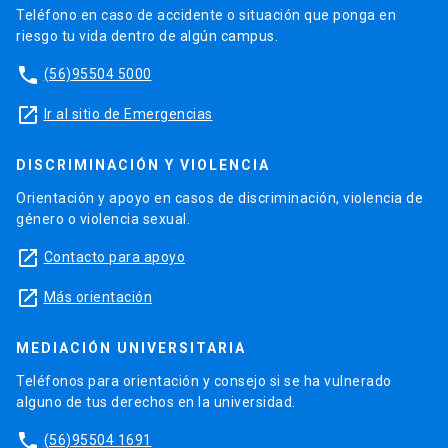
Teléfono en caso de accidente o situación que ponga en
riesgo tu vida dentro de algún campus.
phone
(56)95504 5000
launch
Ir al sitio de Emergencias
DISCRIMINACIÓN Y VIOLENCIA
Orientación y apoyo en casos de discriminación, violencia de
género o violencia sexual.
launch
Contacto para apoyo
launch
Más orientación
MEDIACIÓN UNIVERSITARIA
Teléfonos para orientación y consejo si se ha vulnerado
alguno de tus derechos en la universidad.
phone
(56)95504 1691