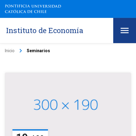
Instituto de Economía
keyboard_arrow_right
Inicio
Seminarios