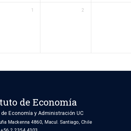
1
2
ituto de Economía
 de Economía y Administración UC
uña Mackenna 4860, Macul. Santiago, Chile
: +56 2 2354 4303