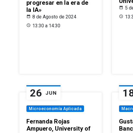
Univ
progresar en la era de
5 d
la IA»
8 de Agosto de 2024
13:
13:30 a 14:30
26
1
JUN
Microeconomía Aplicada
Macr
Fernanda Rojas
Gust
Ampuero, University of
Banc