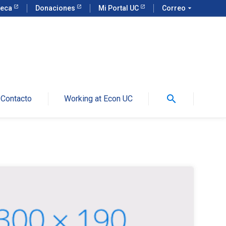
teca
Donaciones
Mi Portal UC
Correo
arrow_drop_down
search
Contacto
Working at Econ UC