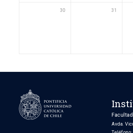
30
31
Inst
Facultad
Avda. Vic
Teléfono