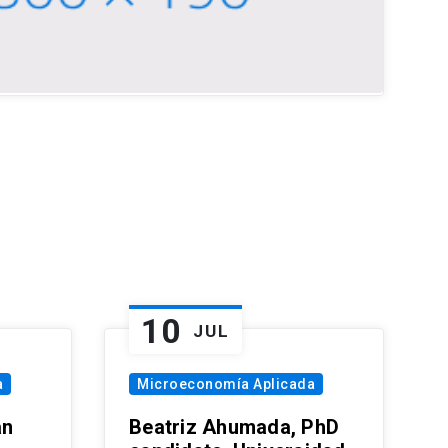
10
JUL
a
Microeconomía Aplicada
an
Beatriz Ahumada, PhD