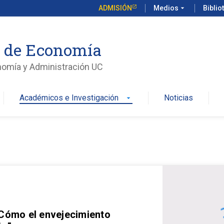
ADMISIÓN
Medios
arrow_drop_down
Biblio
o de Economía
nomía y Administración UC
Académicos e Investigación
Noticias
arrow_drop_down
 Cómo el envejecimiento