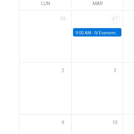
LUN
MAR
26
27
9:00 AM -
IV Economics Alumni Workshop
2
3
9
10