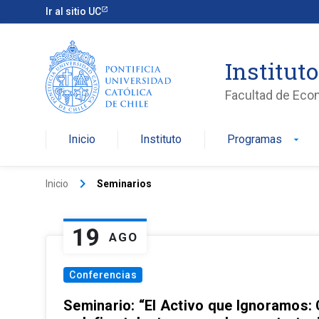
Ir al sitio UC
Institut
Facultad de Eco
Inicio
Instituto
Programas
arrow_drop_down
keyboard_arrow_right
Inicio
Seminarios
19
AGO
Conferencias
Seminario: “El Activo que Ignoramos: