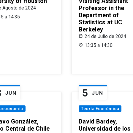
ersity of Houston
Visiting Assistant
Professor in the
e Agosto de 2024
Department of
35 a 14:35
Statistics at UC
Berkeley
24 de Julio de 2024
13:35 a 14:30
8
5
JUN
JUN
oeconomía
Teoría Económica
avo González,
David Bardey,
o Central de Chile
Universidad de los