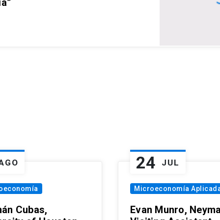
ia”
24
AGO
JUL
oeconomía
Microeconomía Aplicad
án Cubas,
Evan Munro, Neym