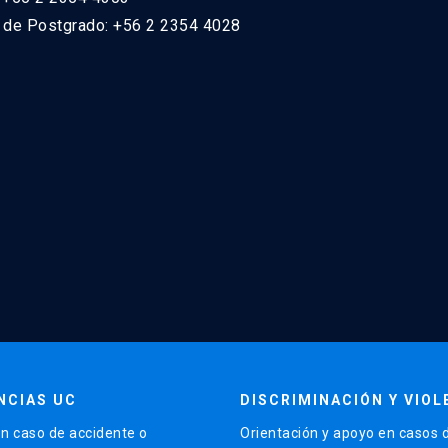
n de Postgrado: +56 2 2354 4028
NCIAS UC
DISCRIMINACIÓN Y VIOL
n caso de accidente o
Orientación y apoyo en casos 