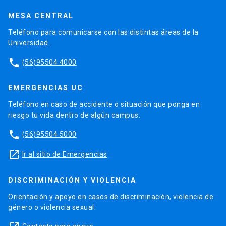
MESA CENTRAL
Teléfono para comunicarse con las distintas áreas de la
Universidad.
phone
(56)95504 4000
EMERGENCIAS UC
Teléfono en caso de accidente o situación que ponga en
riesgo tu vida dentro de algún campus.
phone
(56)95504 5000
launch
Ir al sitio de Emergencias
DISCRIMINACIÓN Y VIOLENCIA
Orientación y apoyo en casos de discriminación, violencia de
género o violencia sexual.