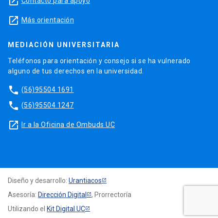
launch
Contacto para apoyo
launch
Más orientación
MEDIACIÓN UNIVERSITARIA
Teléfonos para orientación y consejo si se ha vulnerado
alguno de tus derechos en la universidad.
phone
(56)95504 1691
phone
(56)95504 1247
launch
Ir a la Oficina de Ombuds UC
Diseño y desarrollo:
Urantiacos
Asesoría:
Dirección Digital
, Prorrectoría
Utilizando el
Kit Digital UC