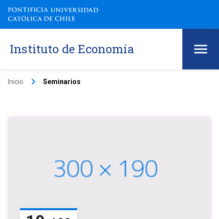
Instituto de Economía
keyboard_arrow_right
Inicio
Seminarios