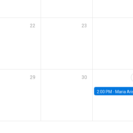
22
23
29
30
2:00 PM -
Maria Aristizabal-Ramirez, FED