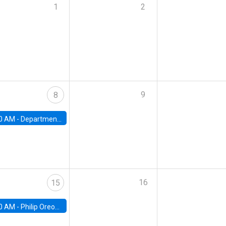
1
2
9
8
0 AM -
Department Seminar: James Robinson
16
15
0 AM -
Philip Oreopolous, University of Toronto