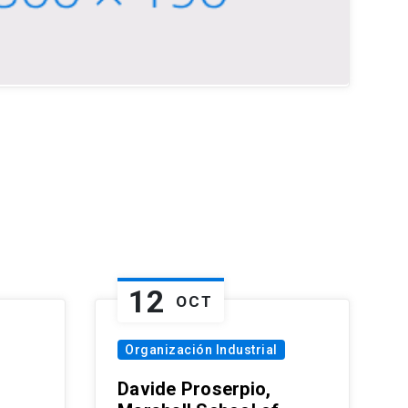
12
OCT
Organización Industrial
Davide Proserpio,