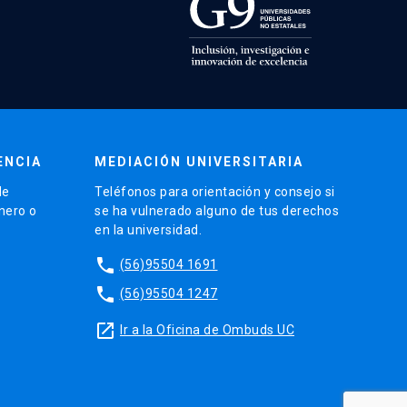
ENCIA
MEDIACIÓN UNIVERSITARIA
de
Teléfonos para orientación y consejo si
énero o
se ha vulnerado alguno de tus derechos
en la universidad.
phone
(56)95504 1691
phone
(56)95504 1247
launch
Ir a la Oficina de Ombuds UC