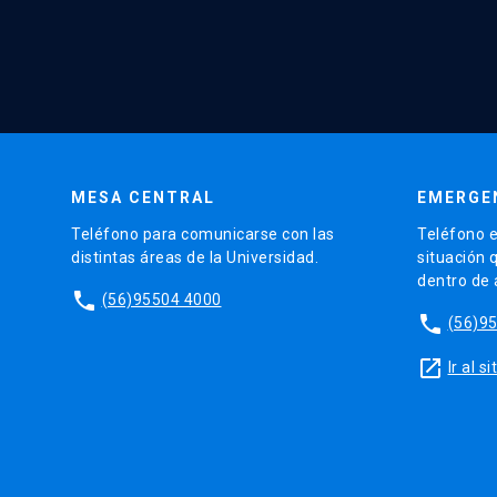
MESA CENTRAL
EMERGE
Teléfono para comunicarse con las
Teléfono e
distintas áreas de la Universidad.
situación 
dentro de
phone
(56)95504 4000
phone
(56)9
launch
Ir al 