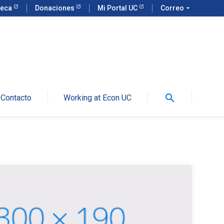
teca
Donaciones
Mi Portal UC
Correo
arrow_drop_down
search
Contacto
Working at Econ UC