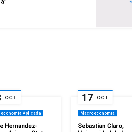
ia”
8
17
OCT
OCT
oeconomía Aplicada
Macroeconomía
e Hernandez-
Sebastian Claro,