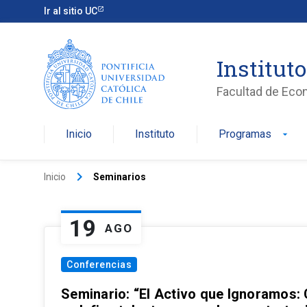
Ir al sitio UC
Institut
Facultad de Eco
Inicio
Instituto
Programas
arrow_drop_down
keyboard_arrow_right
Inicio
Seminarios
19
AGO
Conferencias
Seminario: “El Activo que Ignoramos: