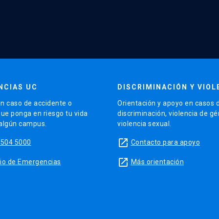
NCIAS UC
DISCRIMINACIÓN Y VIOL
n caso de accidente o
Orientación y apoyo en casos 
que ponga en riesgo tu vida
discriminación, violencia de g
 algún campus.
violencia sexual.
launch
5504 5000
Contacto para apoyo
launch
sitio de Emergencias
Más orientación