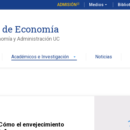
ADMISIÓN
Medios
arrow_drop_down
Biblio
o de Economía
nomía y Administración UC
Académicos e Investigación
Noticias
arrow_drop_down
 Cómo el envejecimiento