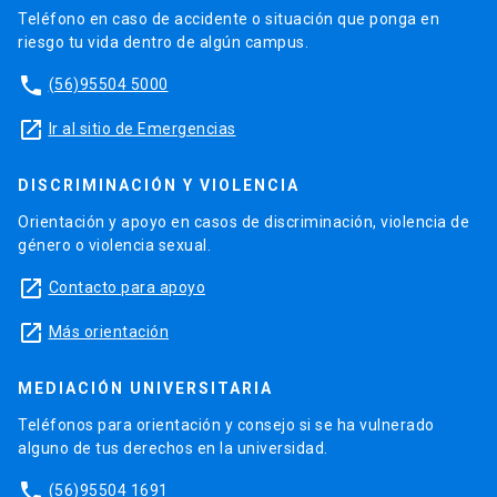
Teléfono en caso de accidente o situación que ponga en
riesgo tu vida dentro de algún campus.
phone
(56)95504 5000
launch
Ir al sitio de Emergencias
DISCRIMINACIÓN Y VIOLENCIA
Orientación y apoyo en casos de discriminación, violencia de
género o violencia sexual.
launch
Contacto para apoyo
launch
Más orientación
MEDIACIÓN UNIVERSITARIA
Teléfonos para orientación y consejo si se ha vulnerado
alguno de tus derechos en la universidad.
phone
(56)95504 1691