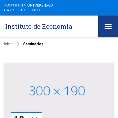
Instituto de Economía
keyboard_arrow_right
Inicio
Seminarios