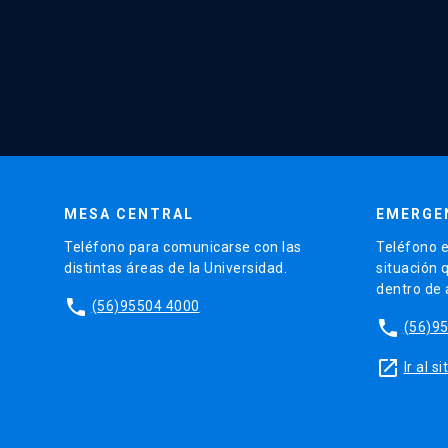
MESA CENTRAL
EMERGE
Teléfono para comunicarse con las
Teléfono e
distintas áreas de la Universidad.
situación 
dentro de
phone
(56)95504 4000
phone
(56)9
launch
Ir al 