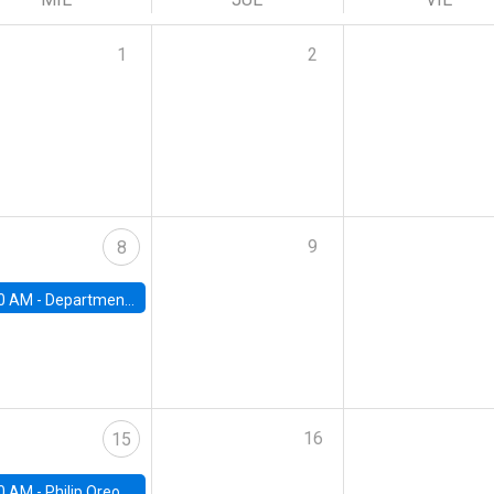
1
2
9
8
0 AM -
Department Seminar: James Robinson
16
15
0 AM -
Philip Oreopolous, University of Toronto