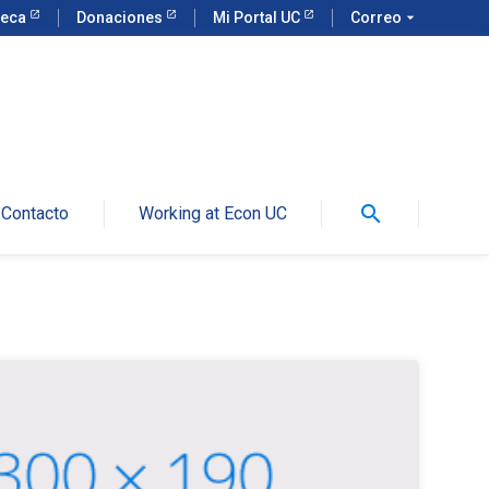
teca
Donaciones
Mi Portal UC
Correo
arrow_drop_down
search
Contacto
Working at Econ UC