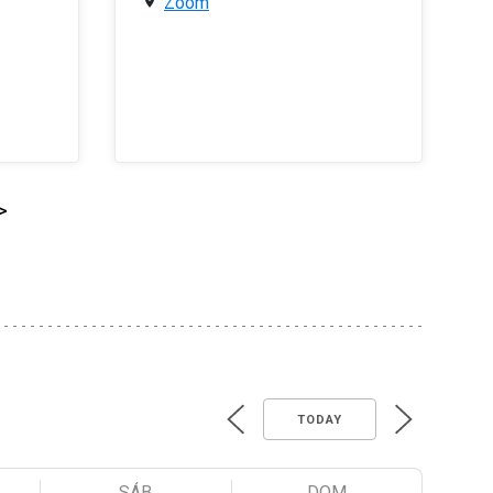
Zoom
>
TODAY
SÁB
DOM