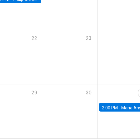
22
23
29
30
2:00 PM -
Maria Aristizabal-Ramirez, FED