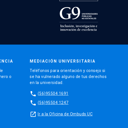
ENCIA
MEDIACIÓN UNIVERSITARIA
de
Teléfonos para orientación y consejo si
énero o
se ha vulnerado alguno de tus derechos
en la universidad.
phone
(56)95504 1691
phone
(56)95504 1247
launch
Ir a la Oficina de Ombuds UC