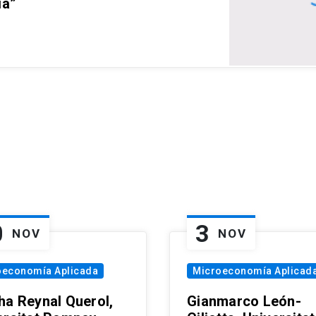
ia”
0
3
NOV
NOV
oeconomía Aplicada
Microeconomía Aplicad
ha Reynal Querol,
Gianmarco León-