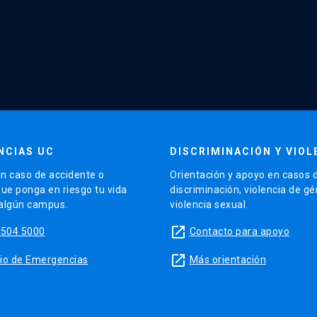
NCIAS UC
DISCRIMINACIÓN Y VIOL
n caso de accidente o
Orientación y apoyo en casos 
que ponga en riesgo tu vida
discriminación, violencia de g
 algún campus.
violencia sexual.
launch
5504 5000
Contacto para apoyo
launch
sitio de Emergencias
Más orientación