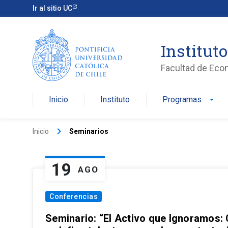
Ir al sitio UC
Institut
Facultad de Eco
Inicio
Instituto
Programas
arrow_drop_down
keyboard_arrow_right
Inicio
Seminarios
19
AGO
Conferencias
Seminario: “El Activo que Ignoramos: