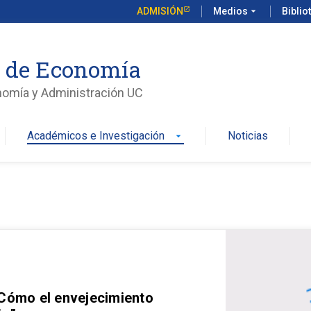
ADMISIÓN
Medios
arrow_drop_down
Biblio
o de Economía
nomía y Administración UC
Académicos e Investigación
Noticias
arrow_drop_down
 Cómo el envejecimiento