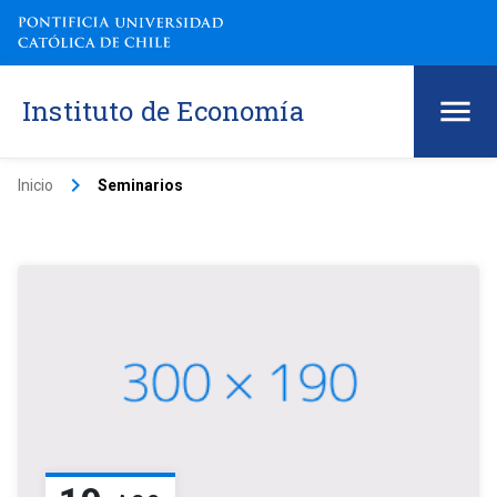
Instituto de Economía
keyboard_arrow_right
Inicio
Seminarios