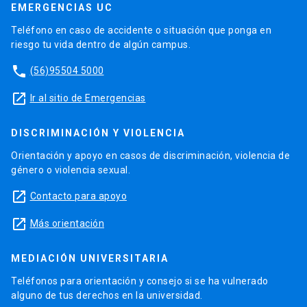
EMERGENCIAS UC
Teléfono en caso de accidente o situación que ponga en
riesgo tu vida dentro de algún campus.
phone
(56)95504 5000
launch
Ir al sitio de Emergencias
DISCRIMINACIÓN Y VIOLENCIA
Orientación y apoyo en casos de discriminación, violencia de
género o violencia sexual.
launch
Contacto para apoyo
launch
Más orientación
MEDIACIÓN UNIVERSITARIA
Teléfonos para orientación y consejo si se ha vulnerado
alguno de tus derechos en la universidad.