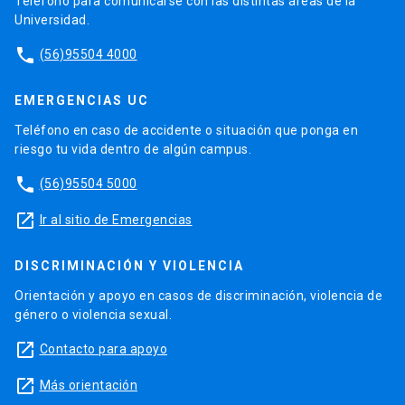
Teléfono para comunicarse con las distintas áreas de la
Universidad.
phone
(56)95504 4000
EMERGENCIAS UC
Teléfono en caso de accidente o situación que ponga en
riesgo tu vida dentro de algún campus.
phone
(56)95504 5000
launch
Ir al sitio de Emergencias
DISCRIMINACIÓN Y VIOLENCIA
Orientación y apoyo en casos de discriminación, violencia de
género o violencia sexual.
launch
Contacto para apoyo
launch
Más orientación