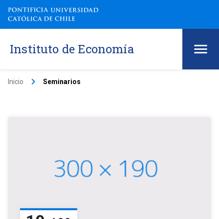
Instituto de Economía
keyboard_arrow_right
Inicio
Seminarios