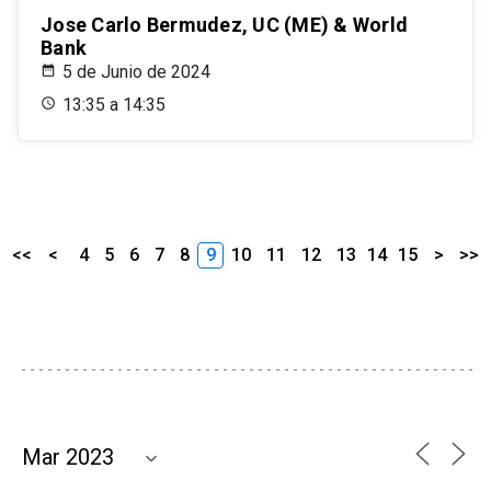
Jose Carlo Bermudez, UC (ME) & World
Bank
5 de Junio de 2024
13:35 a 14:35
<<
<
4
5
6
7
8
9
10
11
12
13
14
15
>
>>