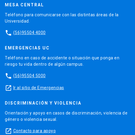
MESA CENTRAL
Teléfono para comunicarse con las distintas áreas de la
Universidad.
phone
(56)95504 4000
EMERGENCIAS UC
Teléfono en caso de accidente o situación que ponga en
riesgo tu vida dentro de algún campus.
phone
(56)95504 5000
launch
Ir al sitio de Emergencias
DISCRIMINACIÓN Y VIOLENCIA
Orientación y apoyo en casos de discriminación, violencia de
género o violencia sexual.
launch
Contacto para apoyo