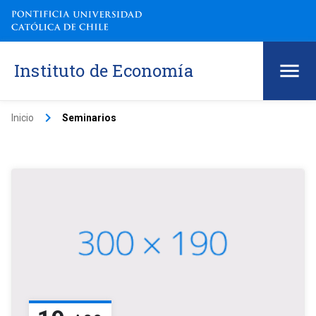
Instituto de Economía
keyboard_arrow_right
Inicio
Seminarios