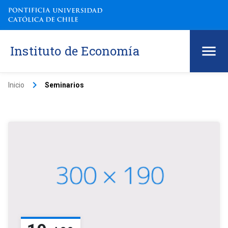
Instituto de Economía
keyboard_arrow_right
Inicio
Seminarios