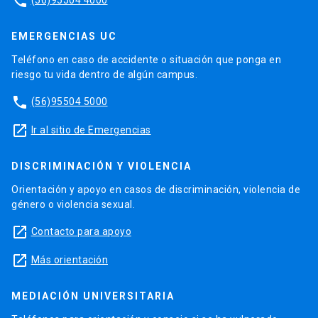
phone
EMERGENCIAS UC
Teléfono en caso de accidente o situación que ponga en
riesgo tu vida dentro de algún campus.
phone
(56)95504 5000
launch
Ir al sitio de Emergencias
DISCRIMINACIÓN Y VIOLENCIA
Orientación y apoyo en casos de discriminación, violencia de
género o violencia sexual.
launch
Contacto para apoyo
launch
Más orientación
MEDIACIÓN UNIVERSITARIA