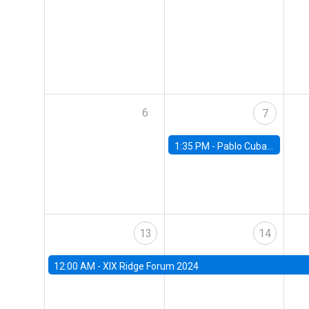
6
7
1:35 PM -
Pablo Cuba, FED Board
13
14
12:00 AM -
XIX Ridge Forum 2024