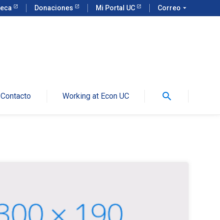
teca
Donaciones
Mi Portal UC
Correo
arrow_drop_down
search
Contacto
Working at Econ UC