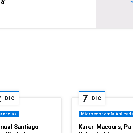
ia”
2
7
DIC
DIC
erencias
Microeconomía Aplicad
nnual Santiago
Karen Macours, Par