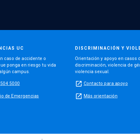
NCIAS UC
DISCRIMINACIÓN Y VIOL
n caso de accidente o
Orientación y apoyo en casos 
que ponga en riesgo tu vida
discriminación, violencia de g
 algún campus.
violencia sexual.
launch
5504 5000
Contacto para apoyo
launch
sitio de Emergencias
Más orientación