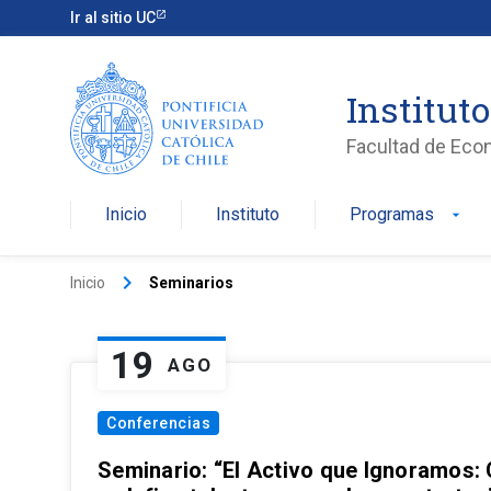
Ir al sitio UC
Institut
Facultad de Eco
Inicio
Instituto
Programas
arrow_drop_down
keyboard_arrow_right
Inicio
Seminarios
19
AGO
Conferencias
Seminario: “El Activo que Ignoramos: