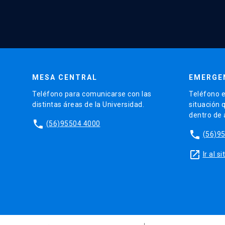
MESA CENTRAL
EMERGE
Teléfono para comunicarse con las
Teléfono e
distintas áreas de la Universidad.
situación 
dentro de
phone
(56)95504 4000
phone
(56)9
launch
Ir al 