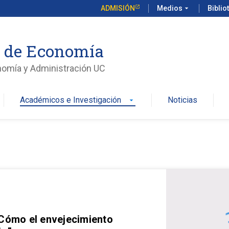
ADMISIÓN
Medios
arrow_drop_down
Biblio
o de Economía
nomía y Administración UC
Académicos e Investigación
Noticias
arrow_drop_down
 Cómo el envejecimiento