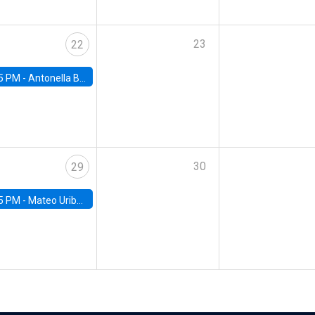
23
22
5 PM -
Antonella Bancalari, Institute for Fiscal Studies (IFS) and Research Associate at University College London (UCL)
30
29
5 PM -
Mateo Uribe-Castro, Universidad de los Andes (Colombia)