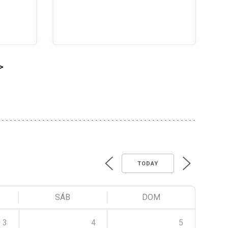
>
TODAY
SÁB
DOM
3
4
5