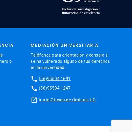
ENCIA
MEDIACIÓN UNIVERSITARIA
de
Teléfonos para orientación y consejo si
énero o
se ha vulnerado alguno de tus derechos
en la universidad.
phone
(56)95504 1691
phone
(56)95504 1247
launch
Ir a la Oficina de Ombuds UC