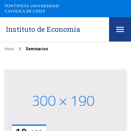
Instituto de Economía
keyboard_arrow_right
Inicio
Seminarios