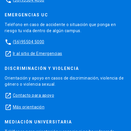
phone
EMERGENCIAS UC
Teléfono en caso de accidente o situación que ponga en
riesgo tu vida dentro de algún campus.
phone
(56)95504 5000
launch
Ir al sitio de Emergencias
DISCRIMINACIÓN Y VIOLENCIA
Orientación y apoyo en casos de discriminación, violencia de
género o violencia sexual.
launch
Contacto para apoyo
launch
Más orientación
MEDIACIÓN UNIVERSITARIA