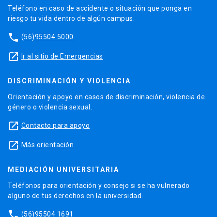
Teléfono en caso de accidente o situación que ponga en
riesgo tu vida dentro de algún campus.
phone
(56)95504 5000
launch
Ir al sitio de Emergencias
DISCRIMINACIÓN Y VIOLENCIA
Orientación y apoyo en casos de discriminación, violencia de
género o violencia sexual.
launch
Contacto para apoyo
launch
Más orientación
MEDIACIÓN UNIVERSITARIA
Teléfonos para orientación y consejo si se ha vulnerado
alguno de tus derechos en la universidad.
phone
(56)95504 1691