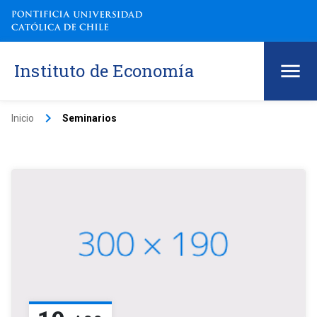
Instituto de Economía
keyboard_arrow_right
Inicio
Seminarios