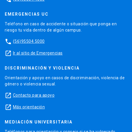
EMERGENCIAS UC
Teléfono en caso de accidente o situación que ponga en
riesgo tu vida dentro de algún campus.
phone
(56)95504 5000
launch
Ir al sitio de Emergencias
DISCRIMINACIÓN Y VIOLENCIA
Orientación y apoyo en casos de discriminación, violencia de
género o violencia sexual.
launch
Contacto para apoyo
launch
Más orientación
MEDIACIÓN UNIVERSITARIA
Teléfonos para orientación y consejo si se ha vulnerado