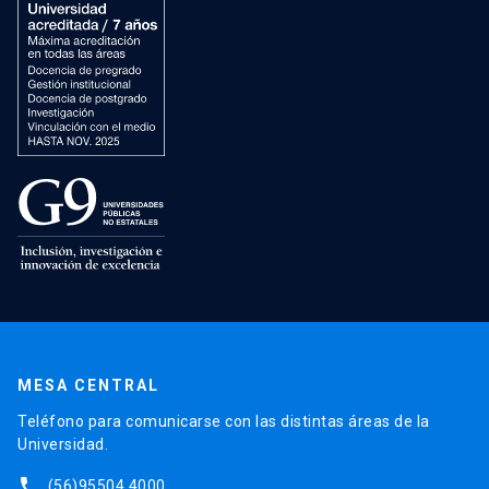
MESA CENTRAL
Teléfono para comunicarse con las distintas áreas de la
Universidad.
phone
(56)95504 4000