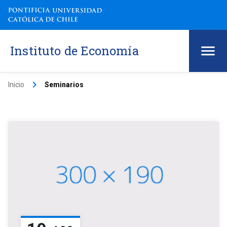
Instituto de Economía
keyboard_arrow_right
Inicio
Seminarios