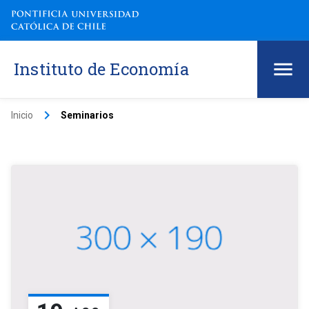
Instituto de Economía
keyboard_arrow_right
Inicio
Seminarios