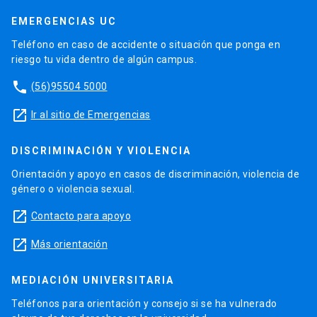
EMERGENCIAS UC
Teléfono en caso de accidente o situación que ponga en
riesgo tu vida dentro de algún campus.
phone
(56)95504 5000
launch
Ir al sitio de Emergencias
DISCRIMINACIÓN Y VIOLENCIA
Orientación y apoyo en casos de discriminación, violencia de
género o violencia sexual.
launch
Contacto para apoyo
launch
Más orientación
MEDIACIÓN UNIVERSITARIA
Teléfonos para orientación y consejo si se ha vulnerado