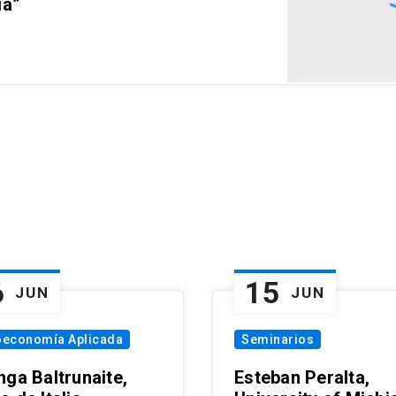
ia”
6
15
JUN
JUN
oeconomía Aplicada
Seminarios
nga Baltrunaite,
Esteban Peralta,