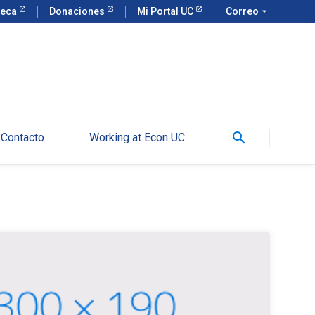
teca
Donaciones
Mi Portal UC
Correo
arrow_drop_down
search
Contacto
Working at Econ UC