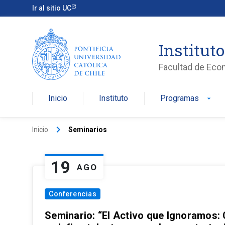
Ir al sitio UC
Institut
Facultad de Eco
Inicio
Instituto
Programas
arrow_drop_down
keyboard_arrow_right
Inicio
Seminarios
19
AGO
Conferencias
Seminario: “El Activo que Ignoramos: