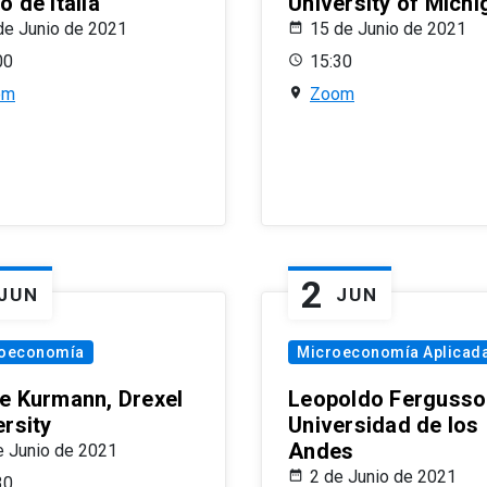
 de Italia
University of Michi
de Junio de 2021
15 de Junio de 2021
00
15:30
om
Zoom
2
JUN
JUN
oeconomía
Microeconomía Aplicad
e Kurmann, Drexel
Leopoldo Fergusso
ersity
Universidad de los
Andes
e Junio de 2021
2 de Junio de 2021
30