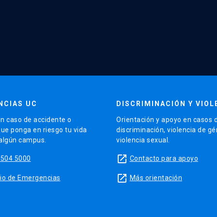
NCIAS UC
DISCRIMINACIÓN Y VIOL
n caso de accidente o
Orientación y apoyo en casos 
que ponga en riesgo tu vida
discriminación, violencia de g
 algún campus.
violencia sexual.
launch
5504 5000
Contacto para apoyo
launch
sitio de Emergencias
Más orientación