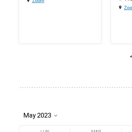
Zoom
Zo
LUN
MAR