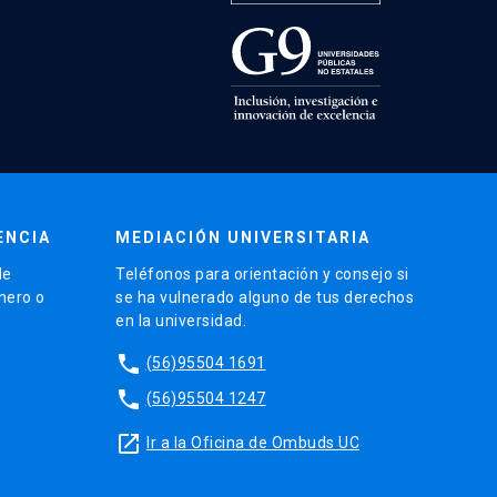
ENCIA
MEDIACIÓN UNIVERSITARIA
de
Teléfonos para orientación y consejo si
énero o
se ha vulnerado alguno de tus derechos
en la universidad.
phone
(56)95504 1691
phone
(56)95504 1247
launch
Ir a la Oficina de Ombuds UC