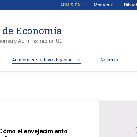
ADMISIÓN
Medios
arrow_drop_down
Biblio
o de Economía
nomía y Administración UC
Académicos e Investigación
Noticias
arrow_drop_down
 Cómo el envejecimiento