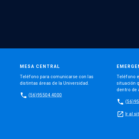
MESA CENTRAL
EMERGE
Teléfono para comunicarse con las
Teléfono e
distintas áreas de la Universidad.
situación 
dentro de
phone
(56)95504 4000
phone
(56)9
launch
Ir al 