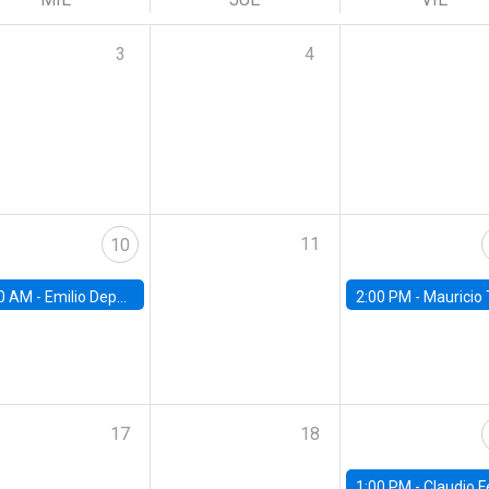
3
4
11
10
0 AM -
Emilio Depetris-Chauvín, Universidad Católica
2:00 PM -
Mauricio Tejada,
17
18
1:00 PM -
Claudio Ferraz, British Col