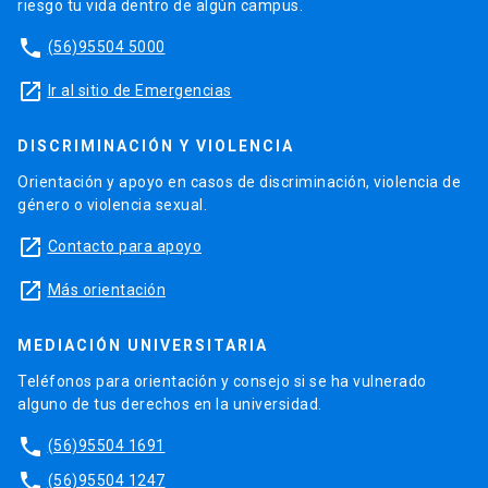
riesgo tu vida dentro de algún campus.
phone
(56)95504 5000
launch
Ir al sitio de Emergencias
DISCRIMINACIÓN Y VIOLENCIA
Orientación y apoyo en casos de discriminación, violencia de
género o violencia sexual.
launch
Contacto para apoyo
launch
Más orientación
MEDIACIÓN UNIVERSITARIA
Teléfonos para orientación y consejo si se ha vulnerado
alguno de tus derechos en la universidad.
phone
(56)95504 1691
phone
(56)95504 1247