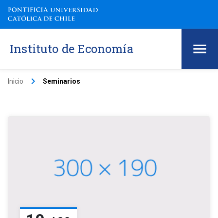
Instituto de Economía
keyboard_arrow_right
Inicio
Seminarios