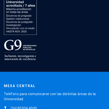
MESA CENTRAL
Teléfono para comunicarse con las distintas áreas de la
Universidad.
phone
(56)95504 4000