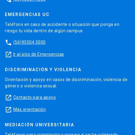
EMERGENCIAS UC
Teléfono en caso de accidente o situación que ponga en
riesgo tu vida dentro de algún campus.
phone
(56)95504 5000
launch
Ir al sitio de Emergencias
DISCRIMINACIÓN Y VIOLENCIA
Orientación y apoyo en casos de discriminación, violencia de
género o violencia sexual.
launch
Contacto para apoyo
launch
Más orientación
MEDIACIÓN UNIVERSITARIA
Teléfonos para orientación y consejo si se ha vulnerado