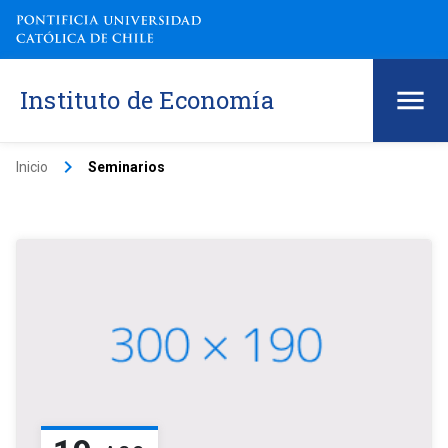
Instituto de Economía
keyboard_arrow_right
Inicio
Seminarios