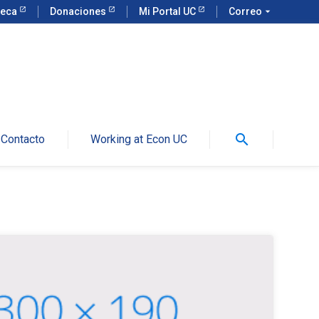
teca
Donaciones
Mi Portal UC
Correo
arrow_drop_down
search
Contacto
Working at Econ UC