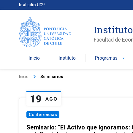
Ir al sitio UC
Institut
Facultad de Eco
Inicio
Instituto
Programas
arrow_drop_down
keyboard_arrow_right
Inicio
Seminarios
19
AGO
Conferencias
Seminario: “El Activo que Ignoramos: