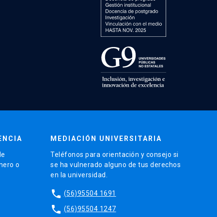
ENCIA
MEDIACIÓN UNIVERSITARIA
de
Teléfonos para orientación y consejo si
énero o
se ha vulnerado alguno de tus derechos
en la universidad.
phone
(56)95504 1691
phone
(56)95504 1247