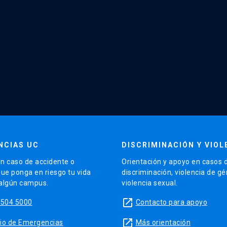
NCIAS UC
DISCRIMINACIÓN Y VIOL
n caso de accidente o
Orientación y apoyo en casos 
que ponga en riesgo tu vida
discriminación, violencia de g
 algún campus.
violencia sexual.
launch
5504 5000
Contacto para apoyo
launch
sitio de Emergencias
Más orientación