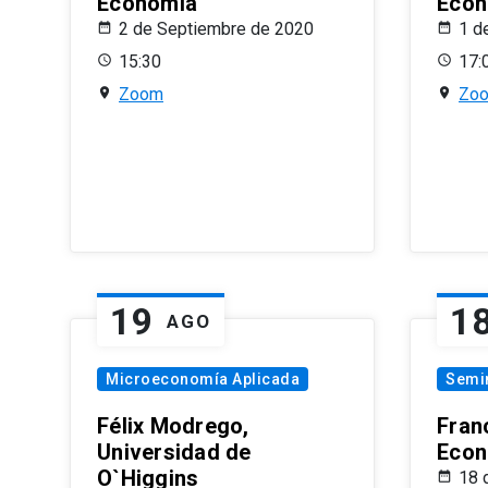
Economía
Econ
2 de Septiembre de 2020
1 d
15:30
17:
Zoom
Zo
19
1
AGO
Microeconomía Aplicada
Semi
Félix Modrego,
Fran
Universidad de
Econ
O`Higgins
18 