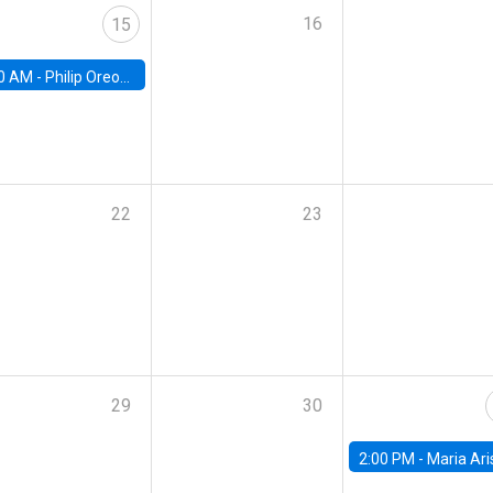
16
15
0 AM -
Philip Oreopolous, University of Toronto
22
23
29
30
2:00 PM -
Maria Aristizabal-Ramirez, FED