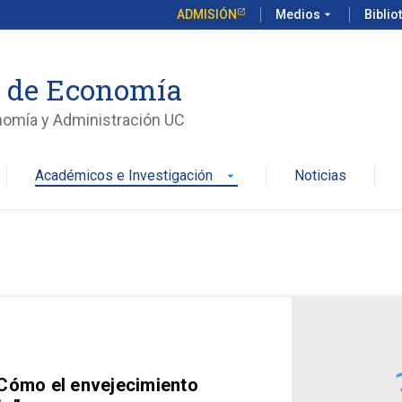
ADMISIÓN
Medios
arrow_drop_down
Biblio
o de Economía
nomía y Administración UC
Académicos e Investigación
Noticias
arrow_drop_down
 Cómo el envejecimiento