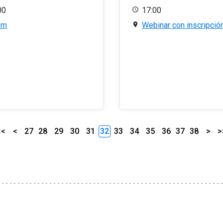
00
17:00
om
Webinar con inscripció
<<
<
27
28
29
30
31
32
33
34
35
36
37
38
>
>