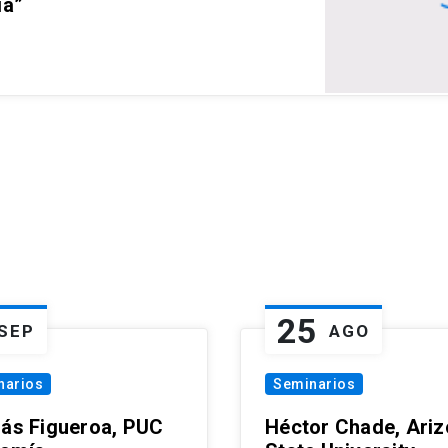
ia”
25
SEP
AGO
narios
Seminarios
lás Figueroa, PUC
Héctor Chade, Ari