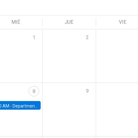
MIÉ
JUE
VIE
1
2
9
8
0 AM -
Department Seminar: James Robinson