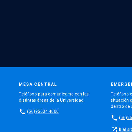
MESA CENTRAL
EMERGE
Teléfono para comunicarse con las
Teléfono e
distintas áreas de la Universidad.
situación 
dentro de
phone
(56)95504 4000
phone
(56)9
launch
Ir al 