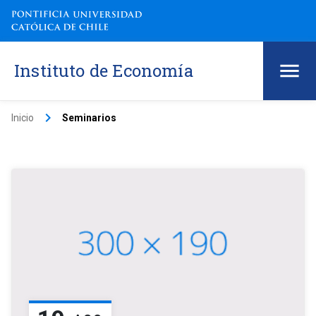
Instituto de Economía
keyboard_arrow_right
Inicio
Seminarios