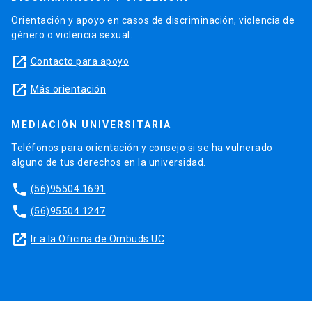
Orientación y apoyo en casos de discriminación, violencia de
género o violencia sexual.
launch
Contacto para apoyo
launch
Más orientación
MEDIACIÓN UNIVERSITARIA
Teléfonos para orientación y consejo si se ha vulnerado
alguno de tus derechos en la universidad.
phone
(56)95504 1691
phone
(56)95504 1247
launch
Ir a la Oficina de Ombuds UC