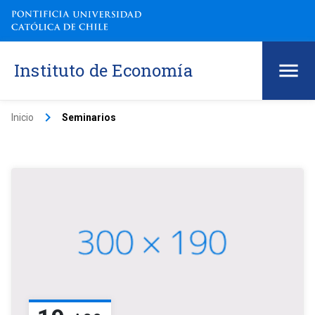
Instituto de Economía
keyboard_arrow_right
Inicio
Seminarios