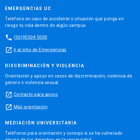
EMERGENCIAS UC
Teléfono en caso de accidente o situación que ponga en
riesgo tu vida dentro de algún campus.
phone
(56)95504 5000
launch
Ir al sitio de Emergencias
DISCRIMINACIÓN Y VIOLENCIA
Orientación y apoyo en casos de discriminación, violencia de
género o violencia sexual.
launch
Contacto para apoyo
launch
Más orientación
MEDIACIÓN UNIVERSITARIA
Teléfonos para orientación y consejo si se ha vulnerado
alguno de tus derechos en la universidad.