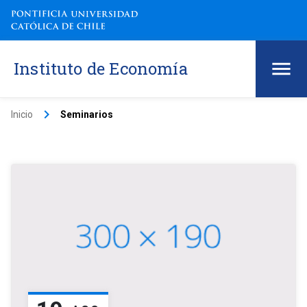
Instituto de Economía
keyboard_arrow_right
Inicio
Seminarios