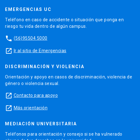
EMERGENCIAS UC
Teléfono en caso de accidente o situación que ponga en
riesgo tu vida dentro de algún campus.
phone
(56)95504 5000
launch
Ir al sitio de Emergencias
DISCRIMINACIÓN Y VIOLENCIA
Orientación y apoyo en casos de discriminación, violencia de
género o violencia sexual.
launch
Contacto para apoyo
launch
Más orientación
MEDIACIÓN UNIVERSITARIA
Teléfonos para orientación y consejo si se ha vulnerado