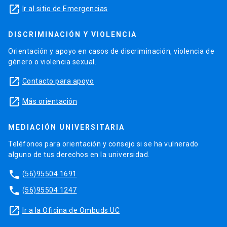
launch
Ir al sitio de Emergencias
DISCRIMINACIÓN Y VIOLENCIA
Orientación y apoyo en casos de discriminación, violencia de
género o violencia sexual.
launch
Contacto para apoyo
launch
Más orientación
MEDIACIÓN UNIVERSITARIA
Teléfonos para orientación y consejo si se ha vulnerado
alguno de tus derechos en la universidad.
phone
(56)95504 1691
phone
(56)95504 1247
launch
Ir a la Oficina de Ombuds UC