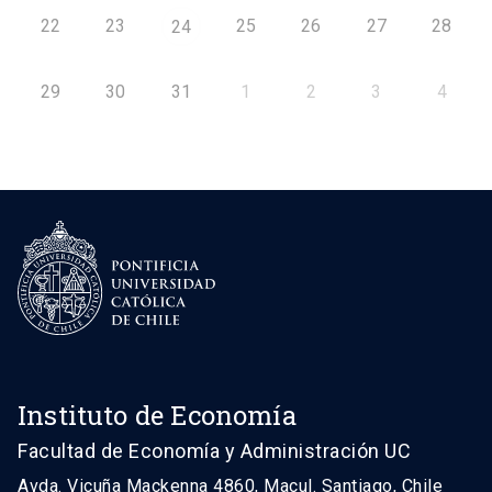
22
23
25
26
27
28
24
29
30
31
1
2
3
4
Instituto de Economía
Facultad de Economía y Administración UC
Avda. Vicuña Mackenna 4860, Macul. Santiago, Chile