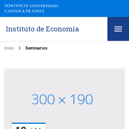
Instituto de Economía
keyboard_arrow_right
Inicio
Seminarios