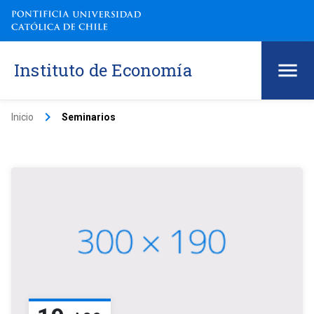
Instituto de Economía
keyboard_arrow_right
Inicio
Seminarios