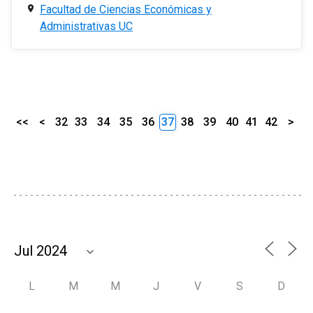
Facultad de Ciencias Económicas y
Administrativas UC
<<
<
32
33
34
35
36
37
38
39
40
41
42
>
L
M
M
J
V
S
D