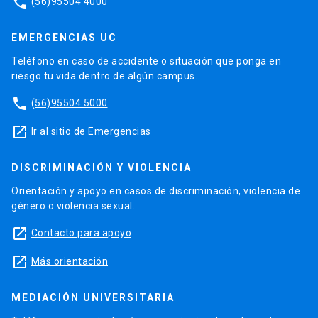
phone
(56)95504 4000
EMERGENCIAS UC
Teléfono en caso de accidente o situación que ponga en
riesgo tu vida dentro de algún campus.
phone
(56)95504 5000
launch
Ir al sitio de Emergencias
DISCRIMINACIÓN Y VIOLENCIA
Orientación y apoyo en casos de discriminación, violencia de
género o violencia sexual.
launch
Contacto para apoyo
launch
Más orientación
MEDIACIÓN UNIVERSITARIA