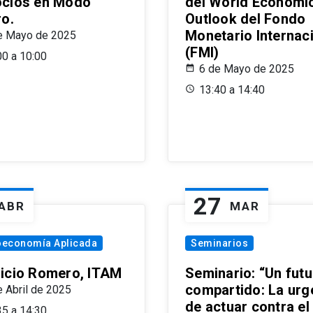
cios en Modo
del World Economi
ro.
Outlook del Fondo
Monetario Internac
e Mayo de 2025
(FMI)
00 a 10:00
6 de Mayo de 2025
13:40 a 14:40
27
ABR
MAR
oeconomía Aplicada
Seminarios
icio Romero, ITAM
Seminario: “Un futu
compartido: La urg
e Abril de 2025
de actuar contra el
35 a 14:30