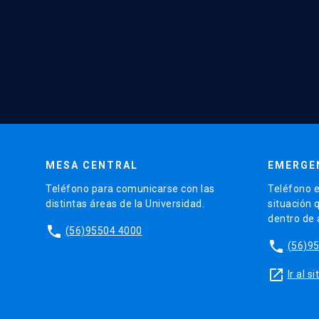
MESA CENTRAL
EMERGE
Teléfono para comunicarse con las
Teléfono e
distintas áreas de la Universidad.
situación 
dentro de
phone
(56)95504 4000
phone
(56)9
launch
Ir al 