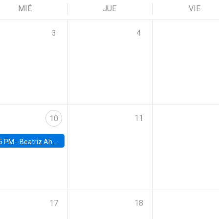
MIÉ
JUE
VIE
3
4
11
10
5 PM -
Beatriz Ahumada, PhD candidate, Universidad de Pittsburgh
17
18