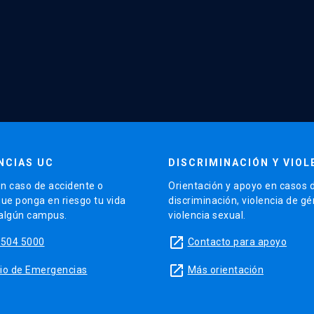
NCIAS UC
DISCRIMINACIÓN Y VIOL
n caso de accidente o
Orientación y apoyo en casos 
que ponga en riesgo tu vida
discriminación, violencia de g
 algún campus.
violencia sexual.
launch
5504 5000
Contacto para apoyo
launch
sitio de Emergencias
Más orientación