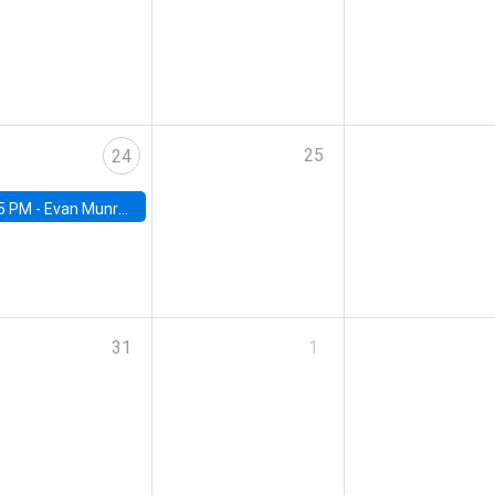
25
24
5 PM -
Evan Munro, Neyman Visiting Assistant Professor in the Department of Statistics at UC Berkeley
31
1