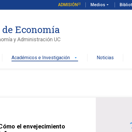
ADMISIÓN
Medios
arrow_drop_down
Biblio
o de Economía
nomía y Administración UC
Académicos e Investigación
Noticias
arrow_drop_down
 Cómo el envejecimiento