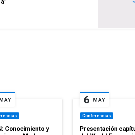
ia”
6
MAY
MAY
erencias
Conferencias
N: Conocimiento y
Presentación capít