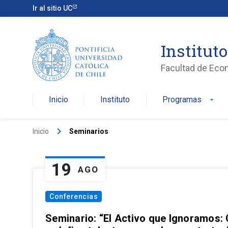
Ir al sitio UC
Institut
Facultad de Eco
Inicio
Instituto
Programas
arrow_drop_down
keyboard_arrow_right
Inicio
Seminarios
19
AGO
Conferencias
Seminario: “El Activo que Ignoramos: