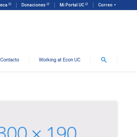
teca
Donaciones
Mi Portal UC
Correo
arrow_drop_down
search
Contacto
Working at Econ UC