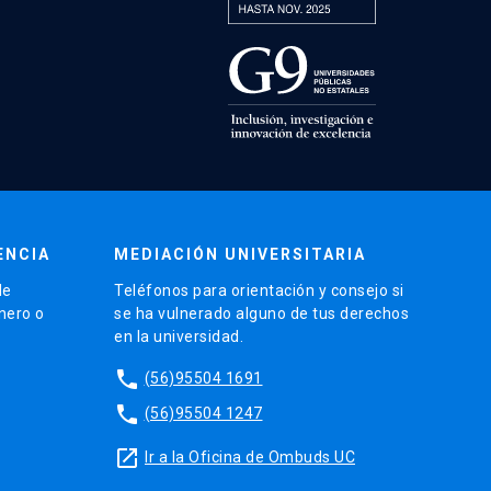
ENCIA
MEDIACIÓN UNIVERSITARIA
de
Teléfonos para orientación y consejo si
énero o
se ha vulnerado alguno de tus derechos
en la universidad.
phone
(56)95504 1691
phone
(56)95504 1247
launch
Ir a la Oficina de Ombuds UC