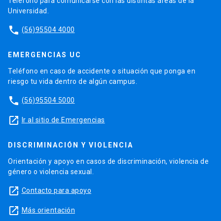
Teléfono para comunicarse con las distintas áreas de la
Universidad.
phone
(56)95504 4000
EMERGENCIAS UC
Teléfono en caso de accidente o situación que ponga en
riesgo tu vida dentro de algún campus.
phone
(56)95504 5000
launch
Ir al sitio de Emergencias
DISCRIMINACIÓN Y VIOLENCIA
Orientación y apoyo en casos de discriminación, violencia de
género o violencia sexual.
launch
Contacto para apoyo
launch
Más orientación