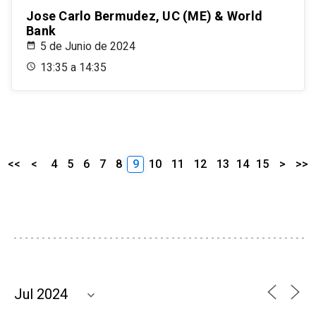
Jose Carlo Bermudez, UC (ME) & World
Bank
5 de Junio de 2024
13:35 a 14:35
<<
<
4
5
6
7
8
9
10
11
12
13
14
15
>
>>