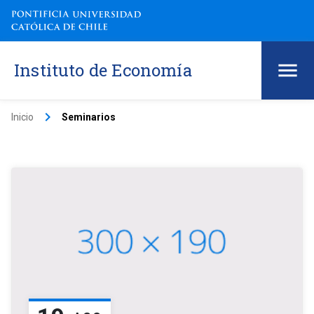
Instituto de Economía
keyboard_arrow_right
Inicio
Seminarios