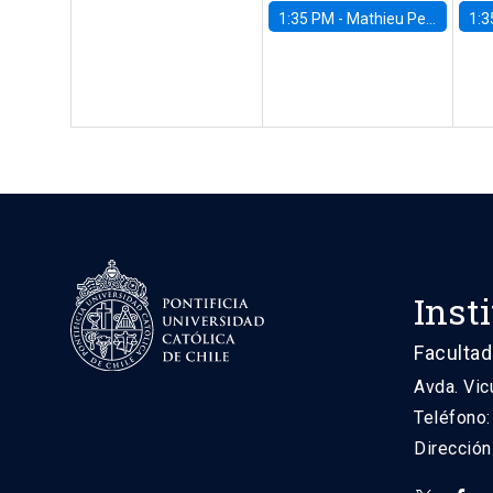
1:35 PM -
Mathieu Pedemonte, IDB
1:3
Inst
Facultad
Avda. Vic
Teléfono
Direcció