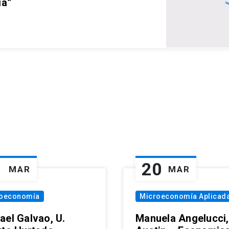
ia”
1
20
MAR
MAR
oeconomía
Microeconomía Aplicad
ael Galvao, U.
Manuela Angelucci,