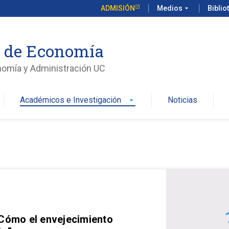
ADMISIÓN
Medios
arrow_drop_down
Biblio
o de Economía
nomía y Administración UC
Académicos e Investigación
Noticias
arrow_drop_down
 Cómo el envejecimiento