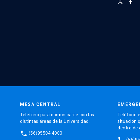
MESA CENTRAL
EMERGE
Teléfono para comunicarse con las
Teléfono e
distintas áreas de la Universidad.
situación 
dentro de
phone
(56)95504 4000
phone
(56)9