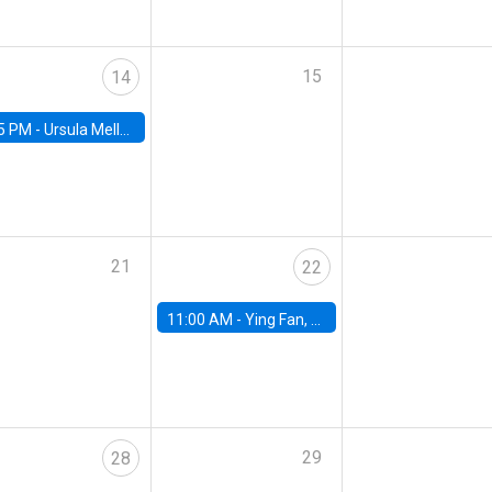
15
14
5 PM -
Ursula Mello, Insper - Institute of Education and Research
21
22
11:00 AM -
Ying Fan, University of Michigan
29
28