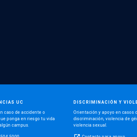
NCIAS UC
DISCRIMINACIÓN Y VIOL
n caso de accidente o
Orientación y apoyo en casos 
que ponga en riesgo tu vida
discriminación, violencia de g
 algún campus.
violencia sexual.
launch
5504 5000
Contacto para apoyo