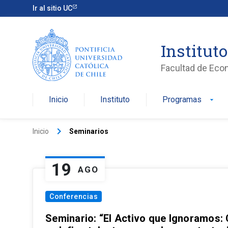
Ir al sitio UC
Institut
Facultad de Eco
Inicio
Instituto
Programas
arrow_drop_down
keyboard_arrow_right
Inicio
Seminarios
19
AGO
Conferencias
Seminario: “El Activo que Ignoramos: