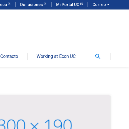
teca
Donaciones
Mi Portal UC
Correo
arrow_drop_down
search
Contacto
Working at Econ UC