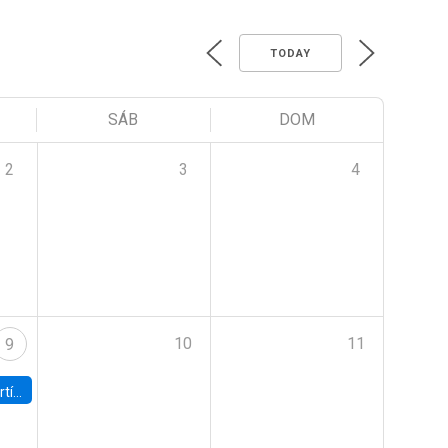
TODAY
SÁB
DOM
2
3
4
10
11
9
onomía UC