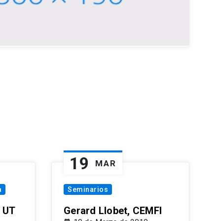
19
MAR
a
Seminarios
 UT
Gerard Llobet, CEMFI