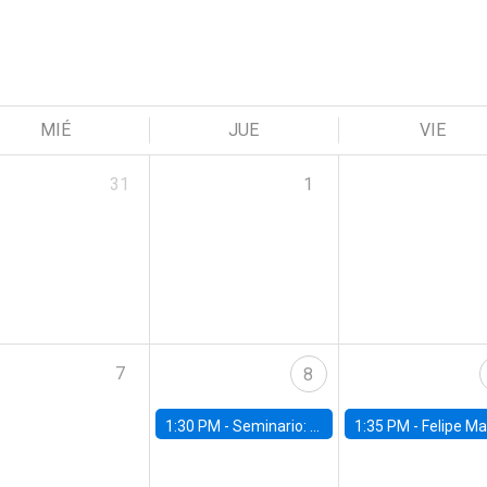
MIÉ
JUE
VIE
31
1
7
8
1:30 PM -
Seminario: “Recuperando la humanidad para progresar en la era de la IA»
1:35 PM -
Felipe Martínez, alumno Doctorado en Ec