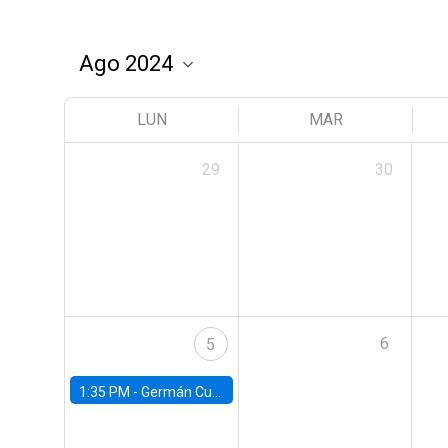
LUN
MAR
29
30
6
5
1:35 PM -
Germán Cubas, University of Houston