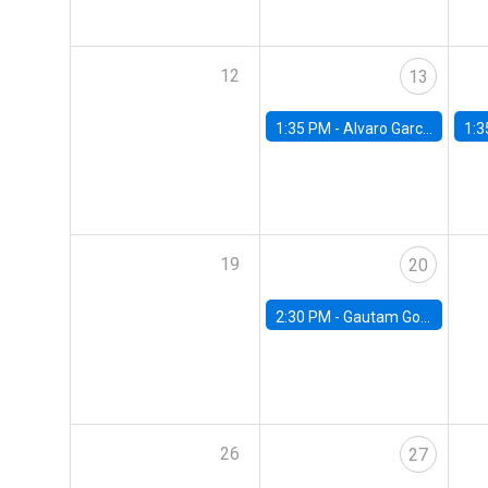
12
13
1:35 PM -
Alvaro Garcia-Marin, Universidad de Los Andes
1:3
19
20
2:30 PM -
Gautam Gowrisankaran, Columbia University
26
27