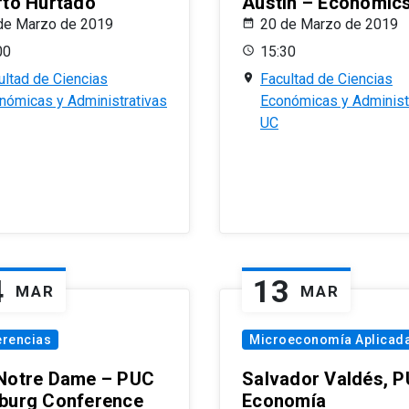
rto Hurtado
Austin – Economic
de Marzo de 2019
20 de Marzo de 2019
00
15:30
ultad de Ciencias
Facultad de Ciencias
nómicas y Administrativas
Económicas y Administ
UC
4
13
MAR
MAR
erencias
Microeconomía Aplicad
Notre Dame – PUC
Salvador Valdés, 
burg Conference
Economía