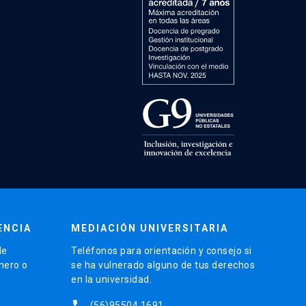
ENCIA
MEDIACIÓN UNIVERSITARIA
de
Teléfonos para orientación y consejo si
énero o
se ha vulnerado alguno de tus derechos
en la universidad.
phone
(56)95504 1691