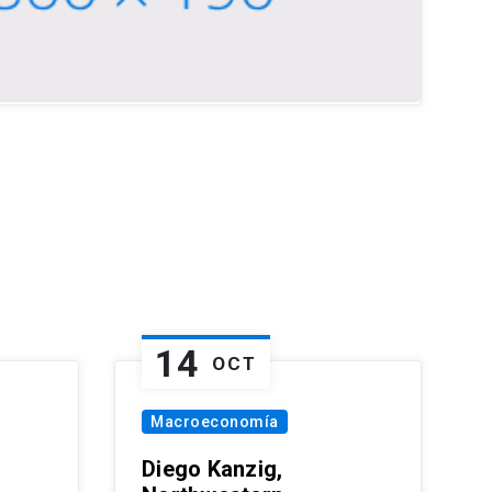
14
OCT
Macroeconomía
Diego Kanzig,