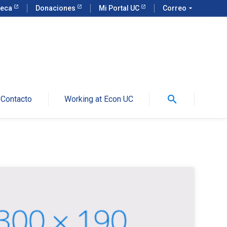
teca
Donaciones
Mi Portal UC
Correo
arrow_drop_down
search
Contacto
Working at Econ UC