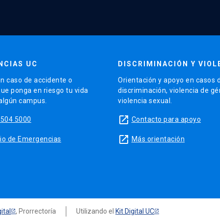
NCIAS UC
DISCRIMINACIÓN Y VIOL
n caso de accidente o
Orientación y apoyo en casos 
que ponga en riesgo tu vida
discriminación, violencia de g
 algún campus.
violencia sexual.
launch
5504 5000
Contacto para apoyo
launch
sitio de Emergencias
Más orientación
ital
, Prorrectoría
Utilizando el
Kit Digital UC