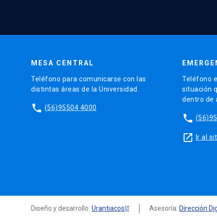
MESA CENTRAL
EMERGE
Teléfono para comunicarse con las
Teléfono e
distintas áreas de la Universidad.
situación 
dentro de
phone
(56)95504 4000
phone
(56)9
launch
Ir al 
Diseño y desarrollo:
Urantiacos
Asesoría:
Dirección Dig