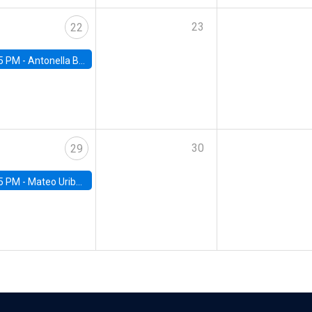
23
22
5 PM -
Antonella Bancalari, Institute for Fiscal Studies (IFS) and Research Associate at University College London (UCL)
30
29
5 PM -
Mateo Uribe-Castro, Universidad de los Andes (Colombia)