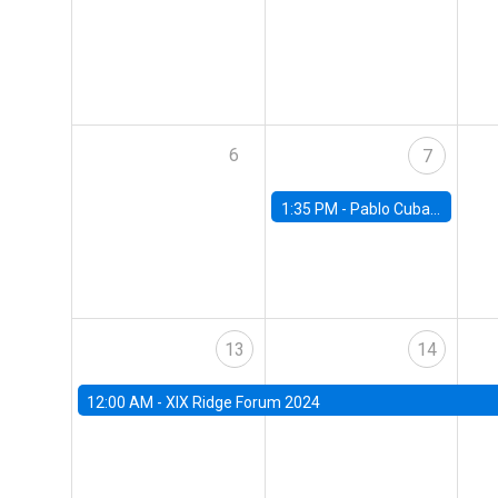
6
7
1:35 PM -
Pablo Cuba, FED Board
13
14
12:00 AM -
XIX Ridge Forum 2024