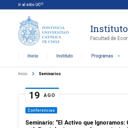
Ir al sitio UC
Institut
Facultad de Eco
Inicio
Instituto
Programas
arrow_drop_down
keyboard_arrow_right
Inicio
Seminarios
19
AGO
Conferencias
Seminario: “El Activo que Ignoramos: