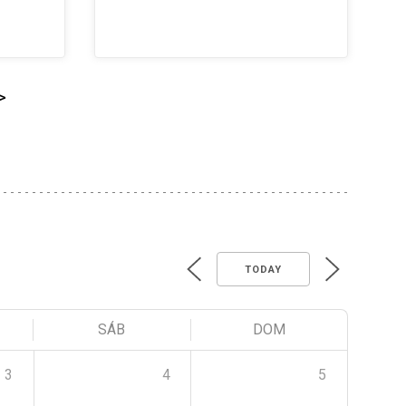
>
TODAY
SÁB
DOM
3
4
5