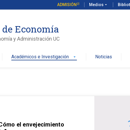
ADMISIÓN
Medios
arrow_drop_down
Biblio
o de Economía
nomía y Administración UC
Académicos e Investigación
Noticias
arrow_drop_down
 Cómo el envejecimiento