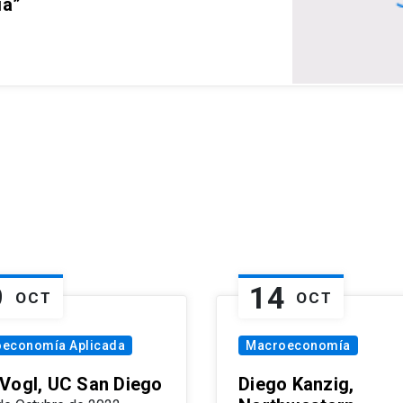
ia”
9
14
OCT
OCT
oeconomía Aplicada
Macroeconomía
Vogl, UC San Diego
Diego Kanzig,