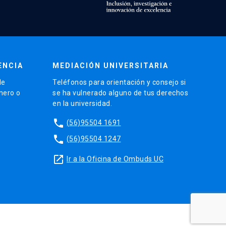
ENCIA
MEDIACIÓN UNIVERSITARIA
de
Teléfonos para orientación y consejo si
énero o
se ha vulnerado alguno de tus derechos
en la universidad.
phone
(56)95504 1691
phone
(56)95504 1247
launch
Ir a la Oficina de Ombuds UC