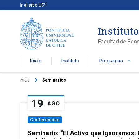
Ir al sitio UC
Institut
Facultad de Eco
Inicio
Instituto
Programas
arrow_drop_down
keyboard_arrow_right
Inicio
Seminarios
19
AGO
Conferencias
Seminario: “El Activo que Ignoramos: