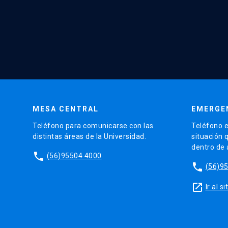
MESA CENTRAL
EMERGE
Teléfono para comunicarse con las
Teléfono e
distintas áreas de la Universidad.
situación 
dentro de
phone
(56)95504 4000
phone
(56)9
launch
Ir al 