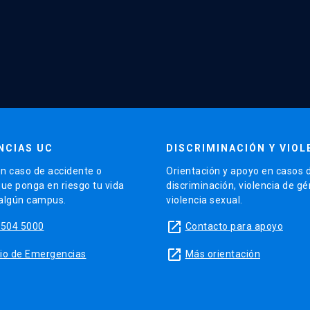
NCIAS UC
DISCRIMINACIÓN Y VIOL
n caso de accidente o
Orientación y apoyo en casos 
que ponga en riesgo tu vida
discriminación, violencia de g
 algún campus.
violencia sexual.
launch
5504 5000
Contacto para apoyo
launch
sitio de Emergencias
Más orientación