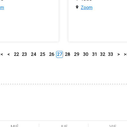
om
Zoom
<<
<
22
23
24
25
26
27
28
29
30
31
32
33
>
>
MIÉ
JUE
VIE