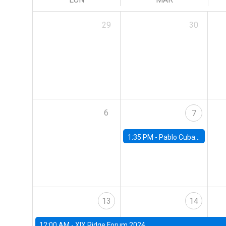
29
30
6
7
1:35 PM -
Pablo Cuba, FED Board
13
14
12:00 AM -
XIX Ridge Forum 2024