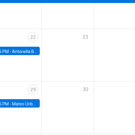
23
22
5 PM -
Antonella Bancalari, Institute for Fiscal Studies (IFS) and Research Associate at University College London (UCL)
30
29
5 PM -
Mateo Uribe-Castro, Universidad de los Andes (Colombia)