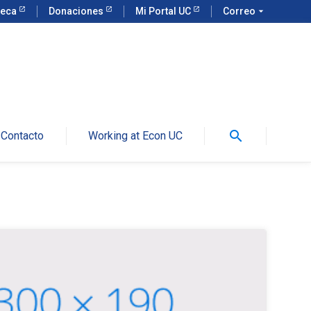
teca
Donaciones
Mi Portal UC
Correo
arrow_drop_down
search
Contacto
Working at Econ UC