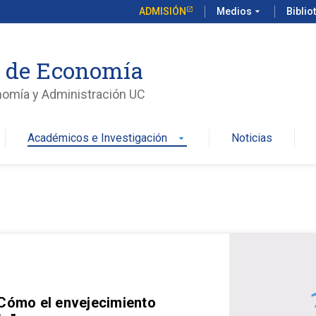
ADMISIÓN
Medios
arrow_drop_down
Biblio
o de Economía
nomía y Administración UC
Académicos e Investigación
Noticias
arrow_drop_down
 Cómo el envejecimiento