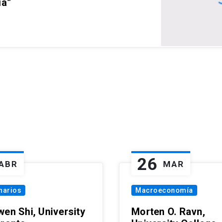
ia”
26
ABR
MAR
narios
Macroeconomía
wen Shi, University
Morten O. Ravn,