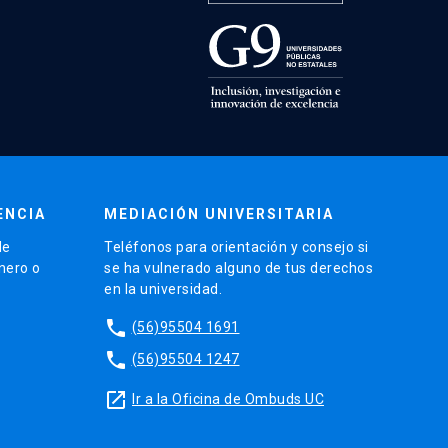
ENCIA
MEDIACIÓN UNIVERSITARIA
de
Teléfonos para orientación y consejo si
énero o
se ha vulnerado alguno de tus derechos
en la universidad.
phone
(56)95504 1691
phone
(56)95504 1247
launch
Ir a la Oficina de Ombuds UC