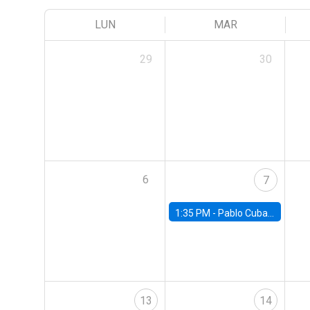
LUN
MAR
29
30
6
7
1:35 PM -
Pablo Cuba, FED Board
13
14