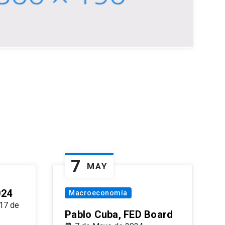
7
MAY
024
Macroeconomía
17 de
Pablo Cuba, FED Board