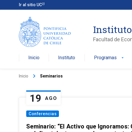
Ir al sitio UC
Institut
Facultad de Eco
Inicio
Instituto
Programas
arrow_drop_down
keyboard_arrow_right
Inicio
Seminarios
19
AGO
Conferencias
Seminario: “El Activo que Ignoramos: