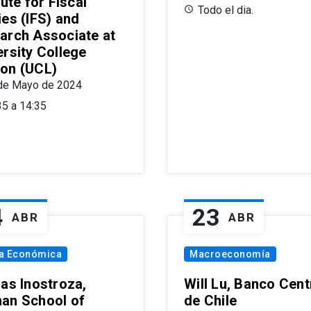
tute for Fiscal
Todo el dia.
ies (IFS) and
arch Associate at
ersity College
on (UCL)
de Mayo de 2024
35 a 14:35
4
23
ABR
ABR
ía Económica
Macroeconomía
las Inostroza,
Will Lu, Banco Cent
an School of
de Chile