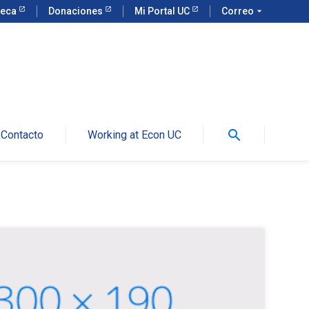
teca
Donaciones
Mi Portal UC
Correo
arrow_drop_down
search
Contacto
Working at Econ UC