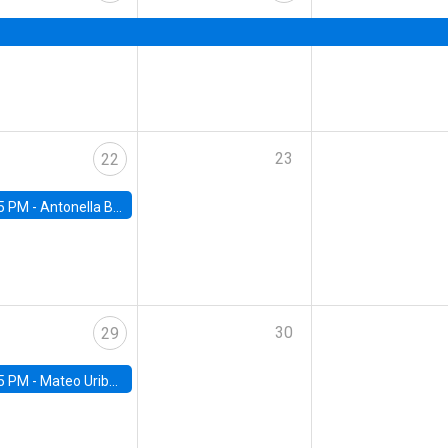
23
22
5 PM -
Antonella Bancalari, Institute for Fiscal Studies (IFS) and Research Associate at University College London (UCL)
30
29
5 PM -
Mateo Uribe-Castro, Universidad de los Andes (Colombia)