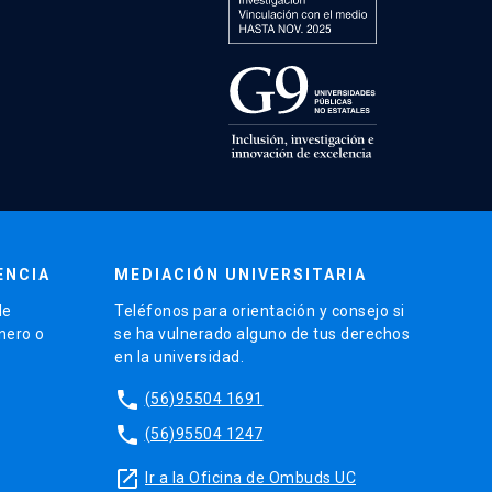
ENCIA
MEDIACIÓN UNIVERSITARIA
de
Teléfonos para orientación y consejo si
énero o
se ha vulnerado alguno de tus derechos
en la universidad.
phone
(56)95504 1691
phone
(56)95504 1247
launch
Ir a la Oficina de Ombuds UC