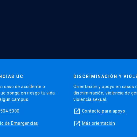
NCIAS UC
DISCRIMINACIÓN Y VIOL
n caso de accidente o
Orientación y apoyo en casos 
que ponga en riesgo tu vida
discriminación, violencia de g
 algún campus.
violencia sexual.
launch
5504 5000
Contacto para apoyo
launch
sitio de Emergencias
Más orientación