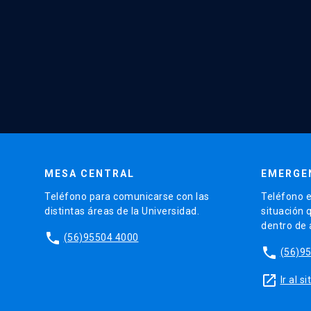
MESA CENTRAL
EMERGE
Teléfono para comunicarse con las
Teléfono e
distintas áreas de la Universidad.
situación 
dentro de
phone
(56)95504 4000
phone
(56)9
launch
Ir al 