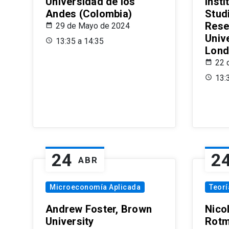
Universidad de los
Insti
Andes (Colombia)
Stud
Rese
29 de Mayo de 2024
Univ
13:35 a 14:35
Lond
22 
13:
24
2
ABR
Microeconomía Aplicada
Teor
Andrew Foster, Brown
Nico
University
Rotm