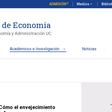
ADMISIÓN
Medios
arrow_drop_down
Biblio
o de Economía
nomía y Administración UC
Académicos e Investigación
Noticias
arrow_drop_down
 Cómo el envejecimiento