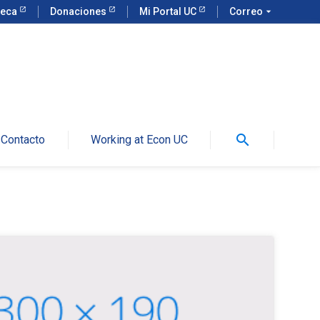
teca
Donaciones
Mi Portal UC
Correo
arrow_drop_down
search
Contacto
Working at Econ UC