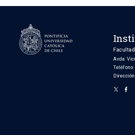
Inst
Facultad
Avda. Vic
Teléfono
Direcció