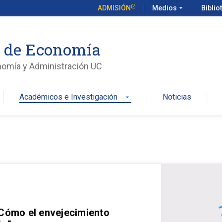
ADMISIÓN
Medios
arrow_drop_down
Biblio
o de Economía
nomía y Administración UC
Académicos e Investigación
Noticias
arrow_drop_down
 Cómo el envejecimiento