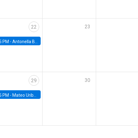
23
22
5 PM -
Antonella Bancalari, Institute for Fiscal Studies (IFS) and Research Associate at University College London (UCL)
30
29
5 PM -
Mateo Uribe-Castro, Universidad de los Andes (Colombia)