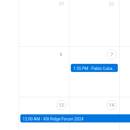
29
30
6
7
1:35 PM -
Pablo Cuba, FED Board
13
14
12:00 AM -
XIX Ridge Forum 2024