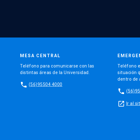
MESA CENTRAL
EMERGE
Teléfono para comunicarse con las
Teléfono e
distintas áreas de la Universidad.
situación 
dentro de
phone
(56)95504 4000
phone
(56)9
launch
Ir al 