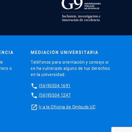
ENCIA
MEDIACIÓN UNIVERSITARIA
de
Teléfonos para orientación y consejo si
énero o
se ha vulnerado alguno de tus derechos
en la universidad.
phone
(56)95504 1691
phone
(56)95504 1247
launch
Ir a la Oficina de Ombuds UC