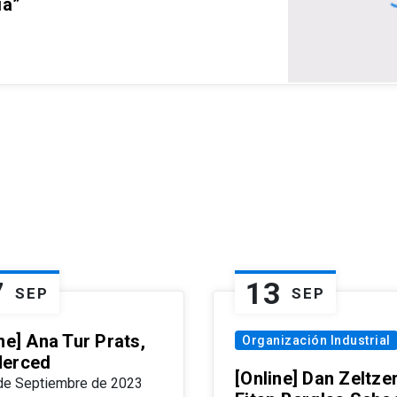
ia”
7
13
SEP
SEP
ne] Ana Tur Prats,
Organización Industrial
erced
[Online] Dan Zeltzer
de Septiembre de 2023