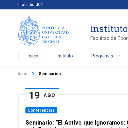
Ir al sitio UC
Institut
Facultad de Eco
Inicio
Instituto
Programas
arrow_drop_down
keyboard_arrow_right
Inicio
Seminarios
19
AGO
Conferencias
Seminario: “El Activo que Ignoramos: