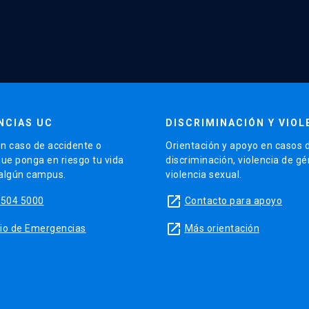
NCIAS UC
DISCRIMINACIÓN Y VIOL
n caso de accidente o
Orientación y apoyo en casos 
que ponga en riesgo tu vida
discriminación, violencia de g
 algún campus.
violencia sexual.
launch
5504 5000
Contacto para apoyo
launch
sitio de Emergencias
Más orientación