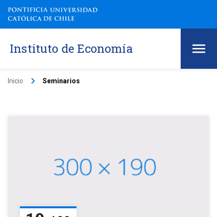
Instituto de Economía
keyboard_arrow_right
Inicio
Seminarios