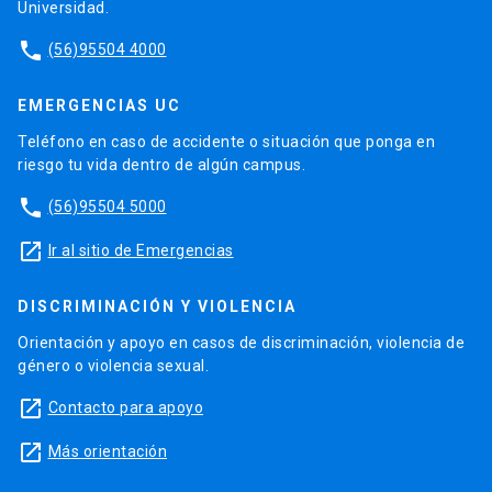
Universidad.
phone
(56)95504 4000
EMERGENCIAS UC
Teléfono en caso de accidente o situación que ponga en
riesgo tu vida dentro de algún campus.
phone
(56)95504 5000
launch
Ir al sitio de Emergencias
DISCRIMINACIÓN Y VIOLENCIA
Orientación y apoyo en casos de discriminación, violencia de
género o violencia sexual.
launch
Contacto para apoyo
launch
Más orientación